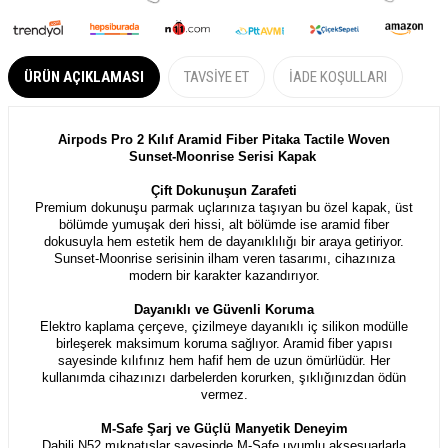
ÜRÜN AÇIKLAMASI
TAVSIYE ET
İADE KOŞULLARI
Airpods Pro 2 Kılıf Aramid Fiber Pitaka Tactile Woven
Sunset-Moonrise Serisi Kapak
Çift Dokunuşun Zarafeti
Premium dokunuşu parmak uçlarınıza taşıyan bu özel kapak, üst
bölümde yumuşak deri hissi, alt bölümde ise aramid fiber
dokusuyla hem estetik hem de dayanıklılığı bir araya getiriyor.
Sunset-Moonrise serisinin ilham veren tasarımı, cihazınıza
modern bir karakter kazandırıyor.
Dayanıklı ve Güvenli Koruma
Elektro kaplama çerçeve, çizilmeye dayanıklı iç silikon modülle
birleşerek maksimum koruma sağlıyor. Aramid fiber yapısı
sayesinde kılıfınız hem hafif hem de uzun ömürlüdür. Her
kullanımda cihazınızı darbelerden korurken, şıklığınızdan ödün
vermez.
M-Safe Şarj ve Güçlü Manyetik Deneyim
Dahili N52 mıknatıslar sayesinde M-Safe uyumlu aksesuarlarla