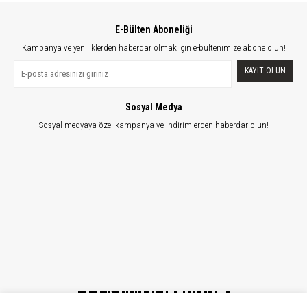
E-Bülten Aboneliği
Kampanya ve yeniliklerden haberdar olmak için e-bültenimize abone olun!
KAYIT OLUN
Sosyal Medya
Sosyal medyaya özel kampanya ve indirimlerden haberdar olun!