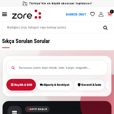
Türkiye'nin en büyük aksesuar toptancısı!
0
BARKOD OKUT
Sıkça Sorulan Sorular