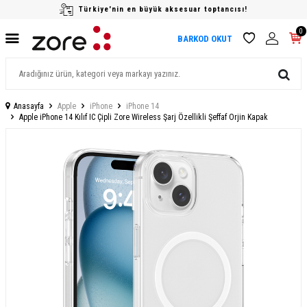
Türkiye'nin en büyük aksesuar toptancısı!
0
BARKOD OKUT
Anasayfa
Apple
iPhone
iPhone 14
Apple iPhone 14 Kılıf IC Çipli Zore Wireless Şarj Özellikli Şeffaf Orjin Kapak