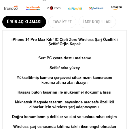
ÜRÜN AÇIKLAMASI
TAVSIYE ET
İADE KOŞULLARI
iPhone 14 Pro Max Kılıf IC Çipli Zore Wireless Şarj Özellikli
Şeffaf Orjin Kapak
Sert PC ç
evre dostu malzeme
Şeffaf arka yüzey
Yükseltilmiş
kamera çerçevesi cihazınızın kamerasını
koruma altına alan dizayn
Hassas buton tasarımı ile mükemmel dokunma hissi
Mıknatıslı Magsafe tasarımı sayesinde magsafe özellikli
cihazlar için wireless şarj adaptasyonu.
Doğru konumlanmış delikler ve slot ve tuşlara rahat erişim
Wireless şarj esnasında kılıfınız takılı iken engel olmadan