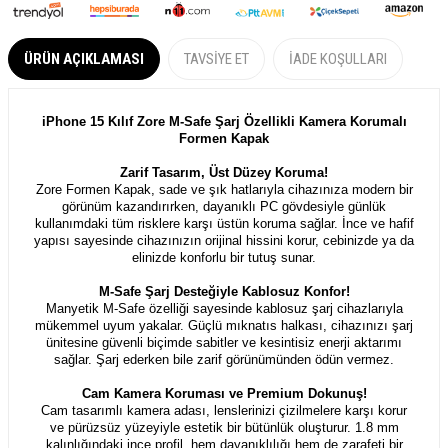
ÜRÜN AÇIKLAMASI
TAVSIYE ET
İADE KOŞULLARI
iPhone 15 Kılıf Zore M-Safe Şarj Özellikli Kamera Korumalı
Formen Kapak
Zarif Tasarım, Üst Düzey Koruma!
Zore Formen Kapak, sade ve şık hatlarıyla cihazınıza modern bir
görünüm kazandırırken, dayanıklı PC gövdesiyle günlük
kullanımdaki tüm risklere karşı üstün koruma sağlar. İnce ve hafif
yapısı sayesinde cihazınızın orijinal hissini korur, cebinizde ya da
elinizde konforlu bir tutuş sunar.
M-Safe Şarj Desteğiyle Kablosuz Konfor!
Manyetik M-Safe özelliği sayesinde kablosuz şarj cihazlarıyla
mükemmel uyum yakalar. Güçlü mıknatıs halkası, cihazınızı şarj
ünitesine güvenli biçimde sabitler ve kesintisiz enerji aktarımı
sağlar. Şarj ederken bile zarif görünümünden ödün vermez.
Cam Kamera Koruması ve Premium Dokunuş!
Cam tasarımlı kamera adası, lenslerinizi çizilmelere karşı korur
ve pürüzsüz yüzeyiyle estetik bir bütünlük oluşturur. 1.8 mm
kalınlığındaki ince profil, hem dayanıklılığı hem de zarafeti bir