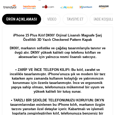
ÜRÜN AÇIKLAMASI
VIDEO
TAVSIYE ET
İADE KOŞULL
iPhone 15 Plus Kılıf DKNY Orjinal Lisanslı Magsafe Şarj
Özellikli 3D Yazılı Checkered Pattern Kapak
DKNY, markanın sofistike ve çağdaş tasarımlarıyla tanınır ve
övgü alır.
DKNY
yüksek kaliteli cep telefonu kılıfları ve
aksesuarları için yalnızca resmi lisanslı satıcıyız.
• ZARİF VE İNCE TELEFON KILIFI: Bu kılıf, zarafet ve
incelikle tasarlanmıştır. iPhone'unuza şık ve modern bir tarz
katarken aynı zamanda kullanım kolaylığı ve yatırımınızın
korunması için özenle tasarlanmıştır. İnce ve ergonomik
yapıya sahip olması, telefonunuza mükemmel bir uyum ve
yüksek kaliteli bir tutuş sunar.
• TARZLI BİR ŞEKİLDE TELEFONUNUZU KORUYUN: DKYN
tasarımlarından esinlenen bu iPhone kılıfı, markanın özgün
tarzını yansıtan özel detaylar içerir. Kabartmalı ve işlemeli
logolarla zenginleştirilen kılıf, telefonunuza benzersiz bir