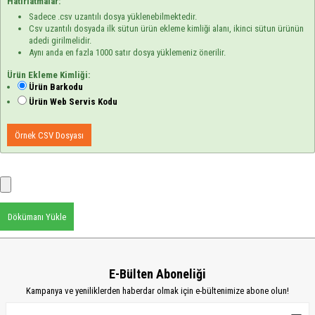
Hatırlatmalar:
Sadece .csv uzantılı dosya yüklenebilmektedir.
Csv uzantılı dosyada ilk sütun ürün ekleme kimliği alanı, ikinci sütun ürünün
adedi girilmelidir.
Aynı anda en fazla 1000 satır dosya yüklemeniz önerilir.
Ürün Ekleme Kimliği:
Ürün Barkodu
Ürün Web Servis Kodu
Örnek CSV Dosyası
Dökümanı Yükle
E-Bülten Aboneliği
Kampanya ve yeniliklerden haberdar olmak için e-bültenimize abone olun!