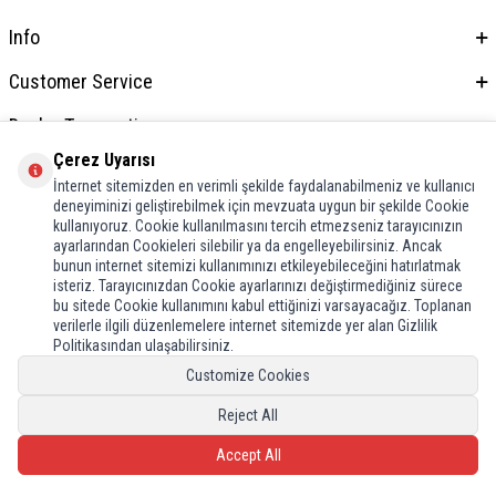
Info
Customer Service
Dealer Transactions
Çerez Uyarısı
Address & Contact
İnternet sitemizden en verimli şekilde faydalanabilmeniz ve kullanıcı
deneyiminizi geliştirebilmek için mevzuata uygun bir şekilde Cookie
kullanıyoruz. Cookie kullanılmasını tercih etmezseniz tarayıcınızın
ayarlarından Cookieleri silebilir ya da engelleyebilirsiniz. Ancak
bunun internet sitemizi kullanımınızı etkileyebileceğini hatırlatmak
isteriz. Tarayıcınızdan Cookie ayarlarınızı değiştirmediğiniz sürece
bu sitede Cookie kullanımını kabul ettiğinizi varsayacağız. Toplanan
verilerle ilgili düzenlemelere internet sitemizde yer alan Gizlilik
Politikasından ulaşabilirsiniz.
Customize Cookies
Reject All
Accept All
Prepared by
T
-Soft
E-Commerce
.