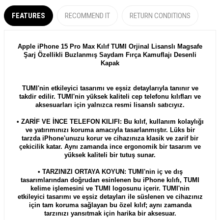
FEATURES
RECOMMEND IT
RETURN CONDITIONS
Apple iPhone 15 Pro Max Kılıf TUMI Orjinal Lisanslı Magsafe
Şarj Özellikli Buzlanmış Saydam Fırça Kamuflajı Desenli
Kapak
TUMI'nin etkileyici tasarımı ve eşsiz detaylarıyla tanınır ve
takdir edilir. TUMI'nin yüksek kaliteli cep telefonu kılıfları ve
aksesuarları için yalnızca resmi lisanslı satıcıyız.
• ZARİF VE İNCE TELEFON KILIFI: Bu kılıf, kullanım kolaylığı
ve yatırımınızı koruma amacıyla tasarlanmıştır. Lüks bir
tarzda iPhone'unuzu korur ve cihazınıza klasik ve zarif bir
çekicilik katar. Aynı zamanda ince ergonomik bir tasarım ve
yüksek kaliteli bir tutuş sunar.
• TARZINIZI ORTAYA KOYUN: TUMI'nin iç ve dış
tasarımlarından doğrudan esinlenen bu iPhone kılıfı, TUMI
kelime işlemesini ve TUMI logosunu içerir. TUMI'nin
etkileyici tasarımı ve eşsiz detayları ile süslenen ve cihazınız
için tam koruma sağlayan bu özel kılıf; aynı zamanda
tarzınızı yansıtmak için harika bir aksesuar.