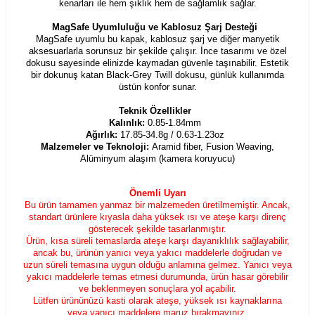
kenarları ile hem şıklık hem de sağlamlık sağlar.
MagSafe Uyumluluğu ve Kablosuz Şarj Desteği
MagSafe uyumlu bu kapak, kablosuz şarj ve diğer manyetik
aksesuarlarla sorunsuz bir şekilde çalışır. İnce tasarımı ve özel
dokusu sayesinde elinizde kaymadan güvenle taşınabilir. Estetik
bir dokunuş katan Black-Grey Twill dokusu, günlük kullanımda
üstün konfor sunar.
Teknik Özellikler
Kalınlık:
0.85-1.84mm
Ağırlık:
17.85-34.8g / 0.63-1.23oz
Malzemeler ve Teknoloji:
Aramid fiber, Fusion Weaving,
Alüminyum alaşım (kamera koruyucu)
Önemli Uyarı
Bu ürün tamamen yanmaz bir malzemeden üretilmemiştir. Ancak,
standart ürünlere kıyasla daha yüksek ısı ve ateşe karşı direnç
gösterecek şekilde tasarlanmıştır.
Ürün, kısa süreli temaslarda ateşe karşı dayanıklılık sağlayabilir,
ancak bu, ürünün yanıcı veya yakıcı maddelerle doğrudan ve
uzun süreli temasına uygun olduğu anlamına gelmez. Yanıcı veya
yakıcı maddelerle temas etmesi durumunda, ürün hasar görebilir
ve beklenmeyen sonuçlara yol açabilir.
Lütfen ürününüzü kasti olarak ateşe, yüksek ısı kaynaklarına
veya yanıcı maddelere maruz bırakmayınız.