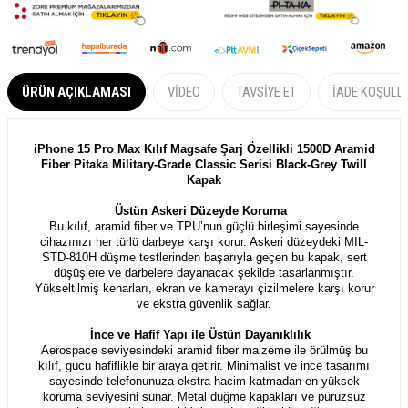
ÜRÜN AÇIKLAMASI
VIDEO
TAVSIYE ET
İADE KOŞULL
iPhone 15 Pro Max Kılıf Magsafe Şarj Özellikli 1500D Aramid
Fiber Pitaka Military-Grade Classic Serisi Black-Grey Twill
Kapak
Üstün Askeri Düzeyde Koruma
Bu kılıf, aramid fiber ve TPU’nun güçlü birleşimi sayesinde
cihazınızı her türlü darbeye karşı korur. Askeri düzeydeki MIL-
STD-810H düşme testlerinden başarıyla geçen bu kapak, sert
düşüşlere ve darbelere dayanacak şekilde tasarlanmıştır.
Yükseltilmiş kenarları, ekran ve kamerayı çizilmelere karşı korur
ve ekstra güvenlik sağlar.
İnce ve Hafif Yapı ile Üstün Dayanıklılık
Aerospace seviyesindeki aramid fiber malzeme ile örülmüş bu
kılıf, gücü hafiflikle bir araya getirir. Minimalist ve ince tasarımı
sayesinde telefonunuza ekstra hacim katmadan en yüksek
koruma seviyesini sunar. Metal düğme kapakları ve pürüzsüz