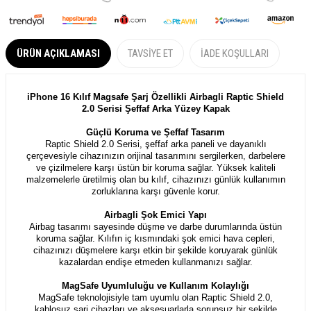
ÜRÜN AÇIKLAMASI
TAVSIYE ET
İADE KOŞULLARI
iPhone 16 Kılıf Magsafe Şarj Özellikli Airbagli Raptic Shield
2.0 Serisi Şeffaf Arka Yüzey Kapak
Güçlü Koruma ve Şeffaf Tasarım
Raptic Shield 2.0 Serisi, şeffaf arka paneli ve dayanıklı
çerçevesiyle cihazınızın orijinal tasarımını sergilerken, darbelere
ve çizilmelere karşı üstün bir koruma sağlar. Yüksek kaliteli
malzemelerle üretilmiş olan bu kılıf, cihazınızı günlük kullanımın
zorluklarına karşı güvenle korur.
Airbagli Şok Emici Yapı
Airbag tasarımı sayesinde düşme ve darbe durumlarında üstün
koruma sağlar. Kılıfın iç kısmındaki şok emici hava cepleri,
cihazınızı düşmelere karşı etkin bir şekilde koruyarak günlük
kazalardan endişe etmeden kullanmanızı sağlar.
MagSafe Uyumluluğu ve Kullanım Kolaylığı
MagSafe teknolojisiyle tam uyumlu olan Raptic Shield 2.0,
kablosuz şarj cihazları ve aksesuarlarla sorunsuz bir şekilde