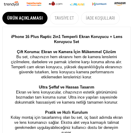
ÜRÜN AÇIKLAMASI
TAVSIYE ET
İADE KOŞULLARI
iPhone 16 Plus Raptic 2in1 Temperli Ekran Koruyucu + Lens
Koruyucu Set
Çift Koruma: Ekran ve Kamera İçin Mükemmel Çözüm
Bu set, cihazınızın hem ekranını hem de kamera lenslerini
çizilmelere, darbelere ve parmak izlerine karşı koruma altına alır.
Temperli cam ekran koruyucu, yüksek dayanıklılığıyla ekranınızı
güvende tutarken, lens koruyucu kamera performansını
etkilemeden lenslerinizi korur.
Ultra Şeffaf ve Hassas Tasarım
Ekran ve lens koruyucular, cihazınızın estetik görünümünü
bozmadan tam koruma sunar. Ultra ince yapıları sayesinde
dokunmatik hassasiyeti ve kamera netliği tamamen korunur.
Pratik ve Hızlı Kurulum
Kolay montaj için tasarlanmış olan bu set, üç basit adımda ekran
ve lens korumanızı sağlar. Ekstra alet veya karmaşık talimat
gerekmeden uygulayabileceğiniz kullanıcı dostu bir deneyim
sunar.