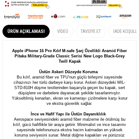
ÜRÜN AÇIKLAMASI
VIDEO
TAVSIYE ET
İADE KOŞULL
Apple iPhone 16 Pro Kılıf M-safe Şarj Özellikli Aramid Fiber
Pitaka Military-Grade Classic Serisi New Logo Black-Grey
Twill Kapak
Üstün Askeri Düzeyde Koruma
Bu kılıf, aramid fiber ve TPU’nun güçlü birleşimi sayesinde
cihazınızı her türlü darbeye karşı korur. Askeri düzeydeki MIL-
STD-810H düşme testlerinden başarıyla geçen bu kapak, sert
düşüşlere ve darbelere dayanacak şekilde tasarlanmıştır.
Yükseltilmiş kenarları, ekran ve kamerayı çizilmelere karşı korur
ve ekstra güvenlik sağlar.
İnce ve Hafif Yapı ile Üstün Dayanıklılık
Aerospace seviyesindeki aramid fiber malzeme ile örülmüş bu
kılıf, gücü hafiflikle bir araya getirir. Minimalist ve ince tasarımı
sayesinde telefonunuza ekstra hacim katmadan en yüksek
koruma seviyesini sunar. Metal düğme kapakları ve pürüzsüz