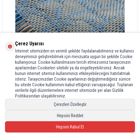
Çerez Uyarısı
İnternet sitemizden en verimli şekilde faydalanabilmeniz ve kullanıcı
deneyiminizi geliştirebilmek için mevzuata uygun bir şekilde Cookie
kullanıyoruz. Cookie kullanılmasını tercih etmezseniz tarayıcınızın
ayarlarından Cookieleri silebilir ya da engelleyebilirsiniz. Ancak
bunun internet sitemizi kullanımınızı etkileyebileceğini hatırlatmak
isteriz. Tarayıcınızdan Cookie ayarlarınızı değiştirmediğiniz sürece
bu sitede Cookie kullanımını kabul ettiğinizi varsayacağız. Toplanan
verilerle ilgili düzenlemelere internet sitemizde yer alan Gizlilik
Politikasından ulaşabilirsiniz.
TÜRÜ
Kapak
Çerezleri Özelleştir
MODELİ
Sert, Silikon, Kablosuz Şarj
Hepsini Reddet
Hepsini Kabul Et