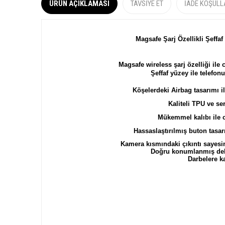
ÜRÜN AÇIKLAMASI
TAVSIYE ET
İADE KOŞULL
Magsafe Şarj Özellikli Şeffa
Magsafe wireless şarj özelliği ile 
Şeffaf yüzey ile telefo
Köşelerdeki Airbag tasarımı i
Kaliteli TPU ve se
Mükemmel kalıbı ile c
Hassaslaştırılmış buton tasarı
Kamera kısmındaki çıkıntı sayesin
Doğru konumlanmış delik
Darbelere 