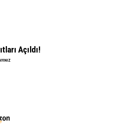
ları Açıldı!
AYINIZ