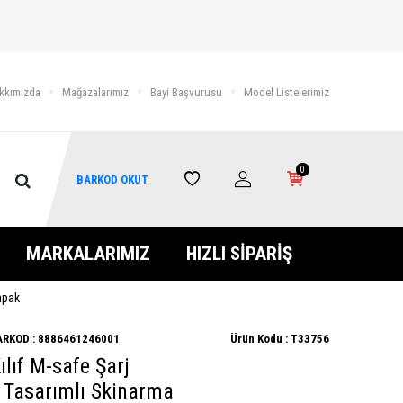
kkımızda
Mağazalarımız
Bayi Başvurusu
Model Listelerimiz
0
BARKOD OKUT
MARKALARIMIZ
HIZLI SİPARİŞ
apak
ARKOD :
8886461246001
Ürün Kodu :
T33756
lıf M-safe Şarj
g Tasarımlı Skinarma