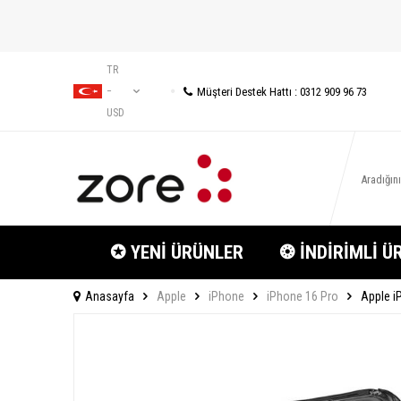
TR
Müşteri Destek Hattı : 0312 909 96 73
−
USD
✪ YENİ ÜRÜNLER
❂ İNDİRİMLİ Ü
Anasayfa
Apple
iPhone
iPhone 16 Pro
Apple iP