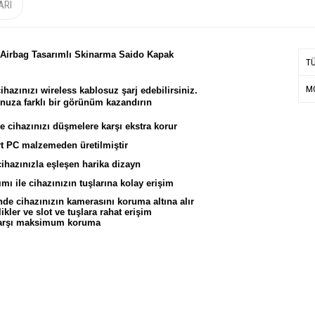
ARI
f Airbag Tasarımlı Skinarma Saido Kapak
T
MO
cihazınızı wireless kablosuz şarj edebilirsiniz.
nunuza farklı bir görünüm kazandırın
le cihazınızı düşmelere karşı ekstra korur
rt PC malzemeden üretilmiştir
ihazınızla eşleşen harika dizayn
mı ile cihazınızın tuşlarına kolay erişim
de cihazınızın kamerasını koruma altına alır
ler ve slot ve tuşlara rahat erişim
karşı maksimum koruma