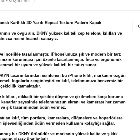
İADE KOŞULLARI
nslı Kartlıklı 3D Yazılı Repeat Texture Pattern Kapak
T
nınır ve övgü alır.
DKNY
yüksek kaliteli cep telefonu kılıfları ve
lnızca resmi lisanslı satıcıyız.
e incelikle tasarlanmıştır. iPhone'unuza şık ve modern bir tarz
ınızın korunması için özenle tasarlanmıştır. İnce ve ergonomik
mmel bir uyum ve yüksek kaliteli bir tutuş sunar.
tasarımlarından esinlenen bu iPhone kılıfı, markanın özgün
lemeli logolarla zenginleştirilen kılıf, telefonunuza benzersiz bir
 çekicilik katmaktadır.
fları, dikkatli bir şekilde düşme ve çizilmelere karşı koruma
iş kenarlar sayesinde telefonunuzun ekranı ve kamerası her zaman
f ve şık tasarımından ödün vermez.
an kılıf, tüm portlara, kameralara, düğmelere ve hoparlörlere
 işlevselliğinden ödün vermeden kullanım kolaylığı sağlar.
anmış bir DKNY ürünüdür ve markanın yüksek kalite ve şıklık
 uygun olarak üretilmiştir.