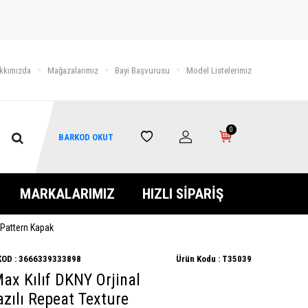
kkımızda
Mağazalarımız
Bayi Başvurusu
Model Listelerimiz
0
BARKOD OKUT
MARKALARIMIZ
HIZLI SİPARİŞ
e Pattern Kapak
OD :
3666339333898
Ürün Kodu :
T35039
ax Kılıf DKNY Orjinal
Yazılı Repeat Texture