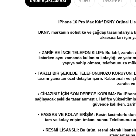
ÜRÜN AÇIKLAMASI
VIDEO
TAVSIYE ET
iPhone 16 Pro Max Kılıf DKNY Orjinal Lisa
DKNY, markanın sofistike ve çağdaş tasarımlarıyla ta
aksesuarları için ya
• ZARİF VE İNCE TELEFON KILIFI: Bu kılıf, zarafet v
katarken aynı zamanda kullanım kolaylığı ve yatırım
yapıya sahip olması, telefonunuza müke
• TARZLI BİR ŞEKİLDE TELEFONUNUZU KORUYUN: DKYN 
tarzını yansıtan özel detaylar içerir. Kabartmalı ve iş
zarafet ve
• CİHAZINIZ İÇİN SON DERECE KORUMA: Bu iPhone kılı
sağlayacak şekilde tasarlanmıştır. Hafifçe yükseltilm
güvende kalırken, zari
• HASSAS VE KOLAY ERİŞİM: Kesin kesimlerle donatıl
tam ve kolay erişim imkanı sunar. Telefonunuzun
• RESMİ LİSANSLI: Bu ürün, resmi olarak lisansl
standartlarına