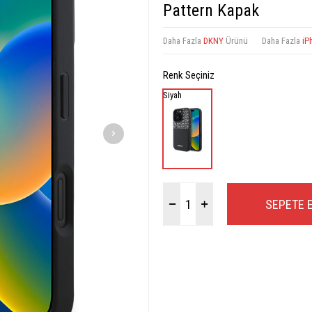
Pattern Kapak
Daha Fazla
DKNY
Ürünü
Daha Fazla
iP
Renk Seçiniz
Siyah
SEPETE 