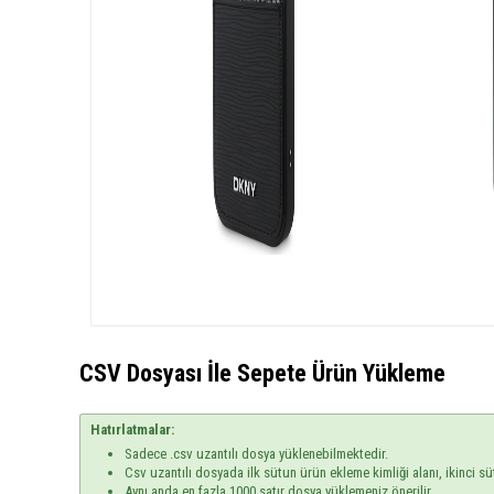
CSV Dosyası İle Sepete Ürün Yükleme
Hatırlatmalar:
Sadece .csv uzantılı dosya yüklenebilmektedir.
Csv uzantılı dosyada ilk sütun ürün ekleme kimliği alanı, ikinci sü
Aynı anda en fazla 1000 satır dosya yüklemeniz önerilir.