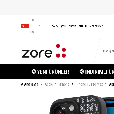
TR
Müşteri Destek Hattı : 0312 909 96 73
−
USD
✪ YENİ ÜRÜNLER
❂ İNDİRİMLİ Ü
Anasayfa
Apple
iPhone
iPhone 16 Pro Max
App