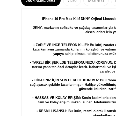
ÜRÜN AÇIKLAMASI
VIDEO
TAVSIYE ET
iPhone 16 Pro Max Kılıf DKNY Orjinal Lisanslı
DKNY, markanın sofistike ve çağdaş tasarımlarıyla ta
aksesuarları için ya
• ZARİF VE İNCE TELEFON KILIFI: Bu kılıf, zarafet v
katarken aynı zamanda kullanım kolaylığı ve yatırım
yapıya sahip olması, telefonunuza müke
• TARZLI BİR ŞEKİLDE TELEFONUNUZU KORUYUN: DKYN 
tarzını yansıtan özel detaylar içerir. Kabartmalı ve iş
zarafet ve
• CİHAZINIZ İÇİN SON DERECE KORUMA: Bu iPhone kılı
sağlayacak şekilde tasarlanmıştır. Hafifçe yükseltilm
güvende kalırken, zari
• HASSAS VE KOLAY ERİŞİM: Kesin kesimlerle donatıl
tam ve kolay erişim imkanı sunar. Telefonunuzun
• RESMİ LİSANSLI: Bu ürün, resmi olarak lisansl
standartlarına