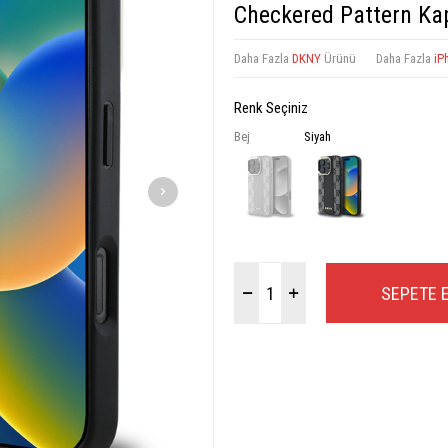
Checkered Pattern Ka
Daha Fazla
DKNY
Ürünü
Daha Fazla
iP
Renk Seçiniz
Bej
Siyah
SEPETE 