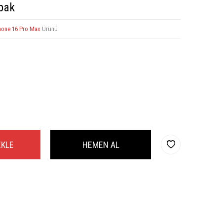
pak
hone 16 Pro Max
Ürünü
EKLE
HEMEN AL