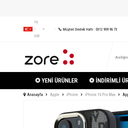
TR
Müşteri Destek Hattı : 0312 909 96 73
−
USD
✪ YENİ ÜRÜNLER
❂ İNDİRİMLİ Ü
Anasayfa
Apple
iPhone
iPhone 16 Pro Max
App