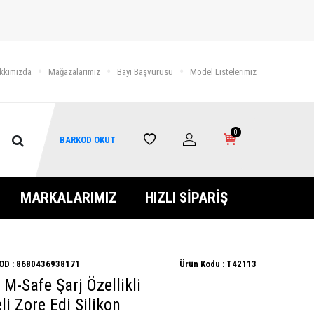
kkımızda
Mağazalarımız
Bayi Başvurusu
Model Listelerimiz
0
BARKOD OKUT
MARKALARIMIZ
HIZLI SİPARİŞ
OD :
8680436938171
Ürün Kodu :
T42113
 M-Safe Şarj Özellikli
i Zore Edi Silikon