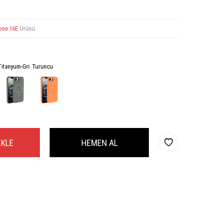
one 16E
Ürünü
Titanyum-Gri
Turuncu
EKLE
HEMEN AL