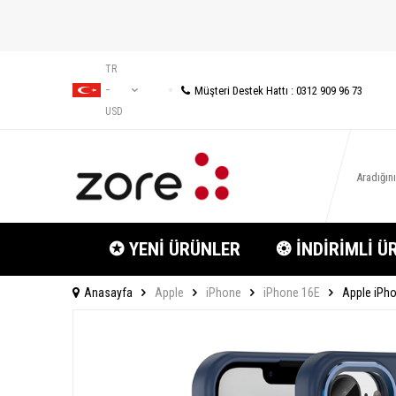
TR
Müşteri Destek Hattı : 0312 909 96 73
−
USD
✪ YENİ ÜRÜNLER
❂ İNDİRİMLİ Ü
Anasayfa
Apple
iPhone
iPhone 16E
Apple iPho