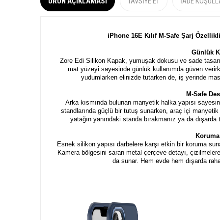
ÜRÜN AÇIKLAMASI
TAVSIYE ET
İADE KOŞULL
iPhone 16E Kılıf M-Safe Şarj Özellik
Günlük K
Zore Edi Silikon Kapak, yumuşak dokusu ve sade tasarım
mat yüzeyi sayesinde günlük kullanımda güven verirke
yudumlarken elinizde tutarken de, iş yerinde masa
M-Safe Des
Arka kısmında bulunan manyetik halka yapısı sayesind
standlarında güçlü bir tutuş sunarken, araç içi manyetik
yatağın yanındaki standa bırakmanız ya da dışarda to
Koruma 
Esnek silikon yapısı darbelere karşı etkin bir koruma sun
Kamera bölgesini saran metal çerçeve detayı, çizilmelere
da sunar. Hem evde hem dışarda rahat