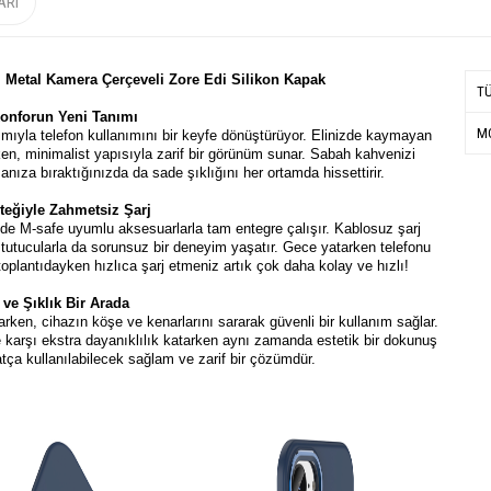
ARI
li Metal Kamera Çerçeveli Zore Edi Silikon Kapak
T
onforun Yeni Tanımı
MO
ıyla telefon kullanımını bir keyfe dönüştürüyor. Elinizde kaymayan
n, minimalist yapısıyla zarif bir görünüm sunar. Sabah kahvenizi
nıza bıraktığınızda da sade şıklığını her ortamda hissettirir.
teğiyle Zahmetsiz Şarj
e M-safe uyumlu aksesuarlarla tam entegre çalışır. Kablosuz şarj
 tutucularla da sorunsuz bir deneyim yaşatır. Gece yatarken telefonu
plantıdayken hızlıca şarj etmeniz artık çok daha kolay ve hızlı!
ve Şıklık Bir Arada
arken, cihazın köşe ve kenarlarını sararak güvenli bir kullanım sağlar.
 karşı ekstra dayanıklılık katarken aynı zamanda estetik bir dokunuş
ça kullanılabilecek sağlam ve zarif bir çözümdür.