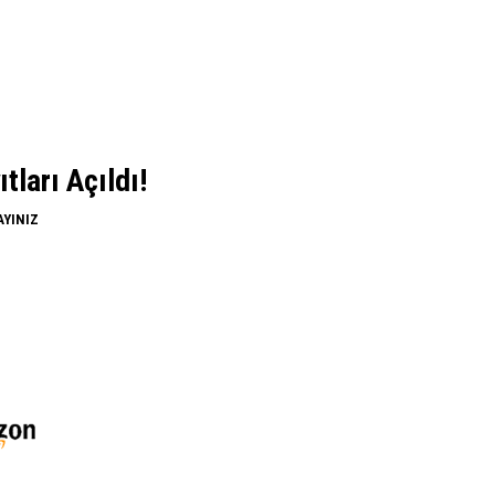
ları Açıldı!
AYINIZ