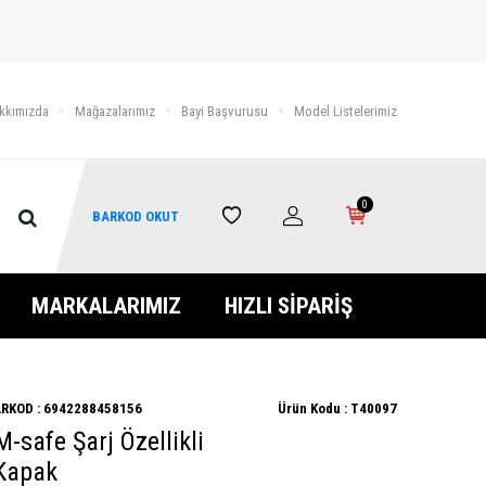
kkımızda
Mağazalarımız
Bayi Başvurusu
Model Listelerimiz
0
BARKOD OKUT
MARKALARIMIZ
HIZLI SİPARİŞ
RKOD :
6942288458156
Ürün Kodu :
T40097
M-safe Şarj Özellikli
 Kapak