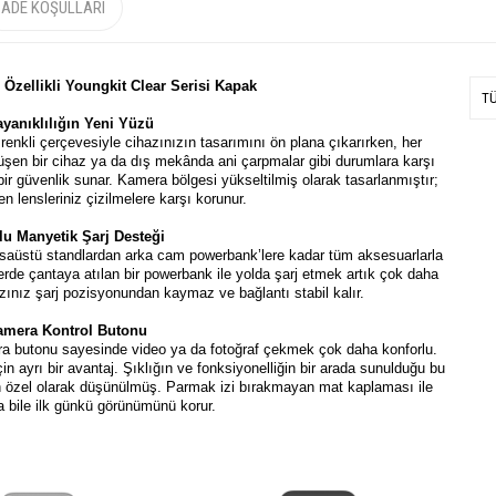
İADE KOŞULLARI
j Özellikli Youngkit Clear Serisi Kapak
T
ayanıklılığın Yeni Yüzü
 renkli çerçevesiyle cihazınızın tasarımını ön plana çıkarırken, her
üşen bir cihaz ya da dış mekânda ani çarpmalar gibi durumlara karşı
ir güvenlik sunar. Kamera bölgesi yükseltilmiş olarak tasarlanmıştır;
 lensleriniz çizilmelere karşı korunur.
u Manyetik Şarj Desteği
masaüstü standlardan arka cam powerbank’lere kadar tüm aksesuarlarla
erde çantaya atılan bir powerbank ile yolda şarj etmek artık çok daha
zınız şarj pozisyonundan kaymaz ve bağlantı stabil kalır.
amera Kontrol Butonu
mera butonu sayesinde video ya da fotoğraf çekmek çok daha konforlu.
çin ayrı bir avantaj. Şıklığın ve fonksiyonelliğin bir arada sunulduğu bu
in özel olarak düşünülmüş. Parmak izi bırakmayan mat kaplaması ile
a bile ilk günkü görünümünü korur.