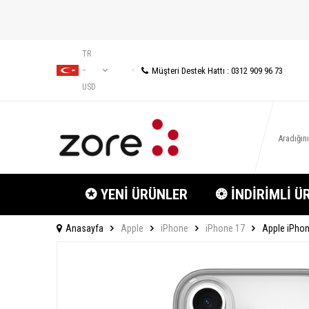
TR
Müşteri Destek Hattı : 0312 909 96 73
−
USD
✪ YENİ ÜRÜNLER
❂ İNDİRİMLİ Ü
Anasayfa
Apple
iPhone
iPhone 17
Apple iPhone