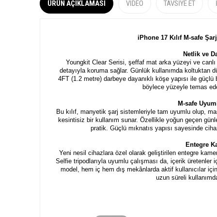
ÜRÜN AÇIKLAMASI
VIDEO
TAVSIYE ET
iPhone 17 Kılıf M-safe Şar
Netlik ve D
Youngkit Clear Serisi, şeffaf mat arka yüzeyi ve canlı
detayıyla koruma sağlar. Günlük kullanımda koltuktan d
4FT (1.2 metre) darbeye dayanıklı köşe yapısı ile güçlü b
böylece yüzeyle temas eden
M-safe Uyuml
Bu kılıf, manyetik şarj sistemleriyle tam uyumlu olup, 
kesintisiz bir kullanım sunar. Özellikle yoğun geçen günl
pratik. Güçlü mıknatıs yapısı sayesinde ciha
Entegre K
Yeni nesil cihazlara özel olarak geliştirilen entegre ka
Selfie tripodlarıyla uyumlu çalışması da, içerik üretenler i
model, hem iç hem dış mekânlarda aktif kullanıcılar iç
uzun süreli kullanımd