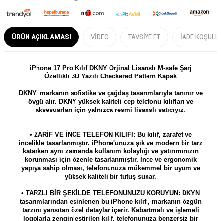
ÜRÜN AÇIKLAMASI
VIDEO
TAVSIYE ET
İADE KOŞULL
iPhone 17 Pro Kılıf DKNY Orjinal Lisanslı M-safe Şarj
Özellikli 3D Yazılı Checkered Pattern Kapak
DKNY, markanın sofistike ve çağdaş tasarımlarıyla tanınır ve
övgü alır.
DKNY
yüksek kaliteli cep telefonu kılıfları ve
aksesuarları için yalnızca resmi lisanslı satıcıyız.
• ZARİF VE İNCE TELEFON KILIFI: Bu kılıf, zarafet ve
incelikle tasarlanmıştır. iPhone'unuza şık ve modern bir tarz
katarken aynı zamanda kullanım kolaylığı ve yatırımınızın
korunması için özenle tasarlanmıştır. İnce ve ergonomik
yapıya sahip olması, telefonunuza mükemmel bir uyum ve
yüksek kaliteli bir tutuş sunar.
• TARZLI BİR ŞEKİLDE TELEFONUNUZU KORUYUN: DKYN
tasarımlarından esinlenen bu iPhone kılıfı, markanın özgün
tarzını yansıtan özel detaylar içerir. Kabartmalı ve işlemeli
logolarla zenginleştirilen kılıf, telefonunuza benzersiz bir