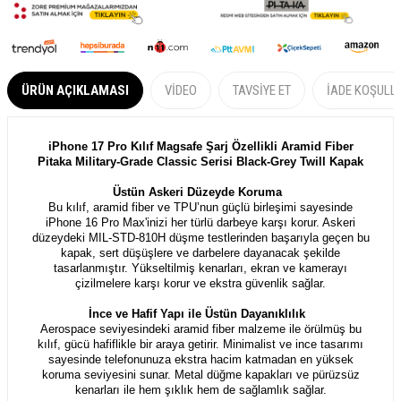
ÜRÜN AÇIKLAMASI
VIDEO
TAVSIYE ET
İADE KOŞULL
iPhone 17 Pro Kılıf Magsafe Şarj Özellikli Aramid Fiber
Pitaka Military-Grade Classic Serisi Black-Grey Twill Kapak
Üstün Askeri Düzeyde Koruma
Bu kılıf, aramid fiber ve TPU’nun güçlü birleşimi sayesinde
iPhone 16 Pro Max'inizi her türlü darbeye karşı korur. Askeri
düzeydeki MIL-STD-810H düşme testlerinden başarıyla geçen bu
kapak, sert düşüşlere ve darbelere dayanacak şekilde
tasarlanmıştır. Yükseltilmiş kenarları, ekran ve kamerayı
çizilmelere karşı korur ve ekstra güvenlik sağlar.
İnce ve Hafif Yapı ile Üstün Dayanıklılık
Aerospace seviyesindeki aramid fiber malzeme ile örülmüş bu
kılıf, gücü hafiflikle bir araya getirir. Minimalist ve ince tasarımı
sayesinde telefonunuza ekstra hacim katmadan en yüksek
koruma seviyesini sunar. Metal düğme kapakları ve pürüzsüz
kenarları ile hem şıklık hem de sağlamlık sağlar.