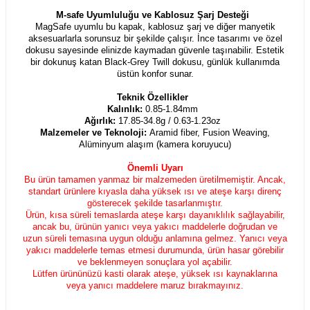
M-safe Uyumluluğu ve Kablosuz Şarj Desteği
MagSafe uyumlu bu kapak, kablosuz şarj ve diğer manyetik
aksesuarlarla sorunsuz bir şekilde çalışır. İnce tasarımı ve özel
dokusu sayesinde elinizde kaymadan güvenle taşınabilir. Estetik
bir dokunuş katan Black-Grey Twill dokusu, günlük kullanımda
üstün konfor sunar.
Teknik Özellikler
Kalınlık:
0.85-1.84mm
Ağırlık:
17.85-34.8g / 0.63-1.23oz
Malzemeler ve Teknoloji:
Aramid fiber, Fusion Weaving,
Alüminyum alaşım (kamera koruyucu)
Önemli Uyarı
Bu ürün tamamen yanmaz bir malzemeden üretilmemiştir. Ancak,
standart ürünlere kıyasla daha yüksek ısı ve ateşe karşı direnç
gösterecek şekilde tasarlanmıştır.
Ürün, kısa süreli temaslarda ateşe karşı dayanıklılık sağlayabilir,
ancak bu, ürünün yanıcı veya yakıcı maddelerle doğrudan ve
uzun süreli temasına uygun olduğu anlamına gelmez. Yanıcı veya
yakıcı maddelerle temas etmesi durumunda, ürün hasar görebilir
ve beklenmeyen sonuçlara yol açabilir.
Lütfen ürününüzü kasti olarak ateşe, yüksek ısı kaynaklarına
veya yanıcı maddelere maruz bırakmayınız.