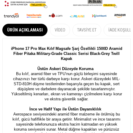
ÜRÜN AÇIKLAMASI
VIDEO
TAVSIYE ET
İADE KOŞULL
iPhone 17 Pro Max Kılıf Magsafe Şarj Özellikli 1500D Aramid
Fiber Pitaka Military-Grade Classic Serisi Black-Grey Twill
Kapak
Üstün Askeri Düzeyde Koruma
Bu kılıf, aramid fiber ve TPU’nun güçlü birleşimi sayesinde
cihazınızı her türlü darbeye karşı korur. Askeri düzeydeki MIL-
STD-810H düşme testlerinden başarıyla geçen bu kapak, sert
düşüşlere ve darbelere dayanacak şekilde tasarlanmıştır.
Yükseltilmiş kenarları, ekran ve kamerayı çizilmelere karşı korur
ve ekstra güvenlik sağlar.
İnce ve Hafif Yapı ile Üstün Dayanıklılık
Aerospace seviyesindeki aramid fiber malzeme ile örülmüş bu
kılıf, gücü hafiflikle bir araya getirir. Minimalist ve ince tasarımı
sayesinde telefonunuza ekstra hacim katmadan en yüksek
koruma seviyesini sunar. Metal düğme kapakları ve pürüzsüz