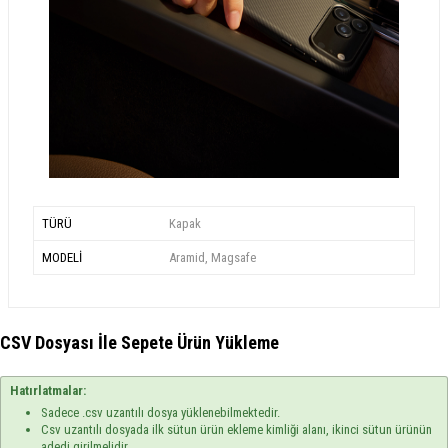
TÜRÜ
Kapak
MODELİ
Aramid, Magsafe
CSV Dosyası İle Sepete Ürün Yükleme
Hatırlatmalar:
Sadece .csv uzantılı dosya yüklenebilmektedir.
Csv uzantılı dosyada ilk sütun ürün ekleme kimliği alanı, ikinci sütun ürünün
adedi girilmelidir.