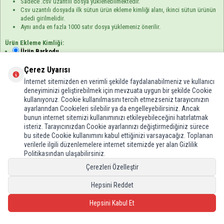
Sadece .csv uzantılı dosya yüklenebilmektedir.
Csv uzantılı dosyada ilk sütun ürün ekleme kimliği alanı, ikinci sütun ürünün
adedi girilmelidir.
Aynı anda en fazla 1000 satır dosya yüklemeniz önerilir.
Ürün Ekleme Kimliği:
Ürün Barkodu
Ürün Web Servis Kodu
Çerez Uyarısı
İnternet sitemizden en verimli şekilde faydalanabilmeniz ve kullanıcı
Örnek CSV Dosyası
deneyiminizi geliştirebilmek için mevzuata uygun bir şekilde Cookie
kullanıyoruz. Cookie kullanılmasını tercih etmezseniz tarayıcınızın
ayarlarından Cookieleri silebilir ya da engelleyebilirsiniz. Ancak
bunun internet sitemizi kullanımınızı etkileyebileceğini hatırlatmak
isteriz. Tarayıcınızdan Cookie ayarlarınızı değiştirmediğiniz sürece
bu sitede Cookie kullanımını kabul ettiğinizi varsayacağız. Toplanan
Dökümanı Yükle
verilerle ilgili düzenlemelere internet sitemizde yer alan Gizlilik
Politikasından ulaşabilirsiniz.
Çerezleri Özelleştir
E-Bülten Aboneliği
Hepsini Reddet
Kampanya ve yeniliklerden haberdar olmak için e-bültenimize abone olun!
Hepsini Kabul Et