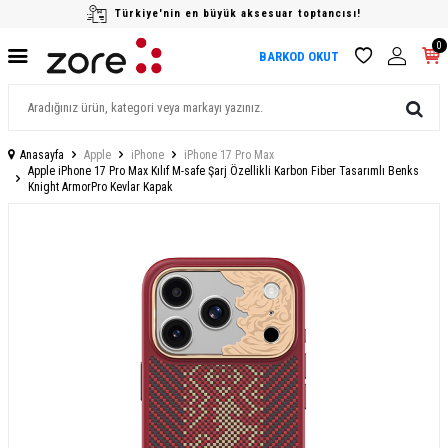
Türkiye'nin en büyük aksesuar toptancısı!
0
BARKOD OKUT
Anasayfa
Apple
iPhone
iPhone 17 Pro Max
Apple iPhone 17 Pro Max Kılıf M-safe Şarj Özellikli Karbon Fiber Tasarımlı Benks
Knight ArmorPro Kevlar Kapak