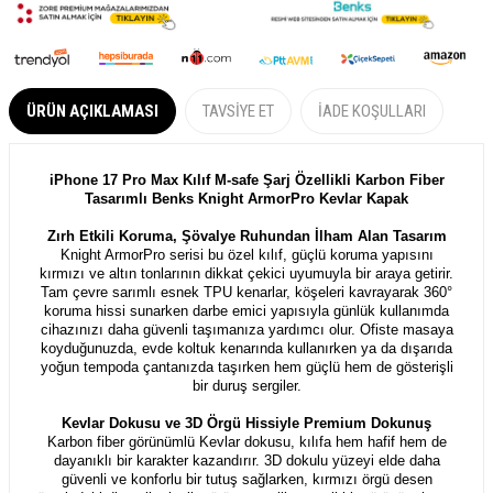
ÜRÜN AÇIKLAMASI
TAVSIYE ET
İADE KOŞULLARI
iPhone 17 Pro Max Kılıf M-safe Şarj Özellikli Karbon Fiber
Tasarımlı Benks Knight ArmorPro Kevlar Kapak
Zırh Etkili Koruma, Şövalye Ruhundan İlham Alan Tasarım
Knight ArmorPro serisi bu özel kılıf, güçlü koruma yapısını
kırmızı ve altın tonlarının dikkat çekici uyumuyla bir araya getirir.
Tam çevre sarımlı esnek TPU kenarlar, köşeleri kavrayarak 360°
koruma hissi sunarken darbe emici yapısıyla günlük kullanımda
cihazınızı daha güvenli taşımanıza yardımcı olur. Ofiste masaya
koyduğunuzda, evde koltuk kenarında kullanırken ya da dışarıda
yoğun tempoda çantanızda taşırken hem güçlü hem de gösterişli
bir duruş sergiler.
Kevlar Dokusu ve 3D Örgü Hissiyle Premium Dokunuş
Karbon fiber görünümlü Kevlar dokusu, kılıfa hem hafif hem de
dayanıklı bir karakter kazandırır. 3D dokulu yüzeyi elde daha
güvenli ve konforlu bir tutuş sağlarken, kırmızı örgü desen