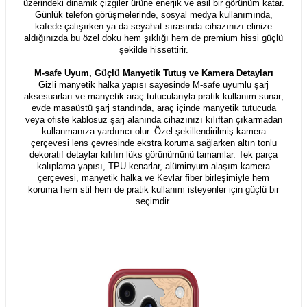
üzerindeki dinamik çizgiler ürüne enerjik ve asil bir görünüm katar.
Günlük telefon görüşmelerinde, sosyal medya kullanımında,
kafede çalışırken ya da seyahat sırasında cihazınızı elinize
aldığınızda bu özel doku hem şıklığı hem de premium hissi güçlü
şekilde hissettirir.
M-safe Uyum, Güçlü Manyetik Tutuş ve Kamera Detayları
Gizli manyetik halka yapısı sayesinde M-safe uyumlu şarj
aksesuarları ve manyetik araç tutucularıyla pratik kullanım sunar;
evde masaüstü şarj standında, araç içinde manyetik tutucuda
veya ofiste kablosuz şarj alanında cihazınızı kılıftan çıkarmadan
kullanmanıza yardımcı olur. Özel şekillendirilmiş kamera
çerçevesi lens çevresinde ekstra koruma sağlarken altın tonlu
dekoratif detaylar kılıfın lüks görünümünü tamamlar. Tek parça
kalıplama yapısı, TPU kenarlar, alüminyum alaşım kamera
çerçevesi, manyetik halka ve Kevlar fiber birleşimiyle hem
koruma hem stil hem de pratik kullanım isteyenler için güçlü bir
seçimdir.