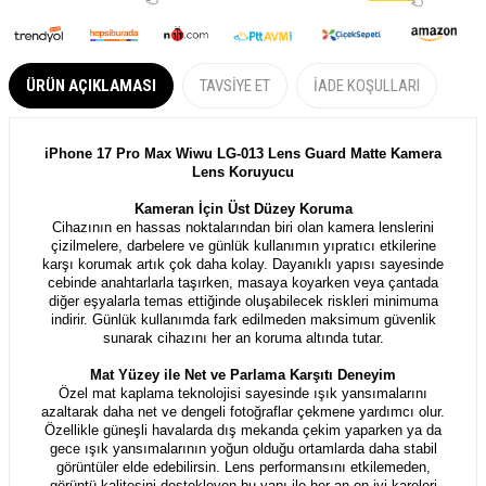
ÜRÜN AÇIKLAMASI
TAVSIYE ET
İADE KOŞULLARI
iPhone 17 Pro​ Max Wiwu LG-013 Lens Guard Matte Kamera
Lens Koruyucu
Kameran İçin Üst Düzey Koruma
Cihazının en hassas noktalarından biri olan kamera lenslerini
çizilmelere, darbelere ve günlük kullanımın yıpratıcı etkilerine
karşı korumak artık çok daha kolay. Dayanıklı yapısı sayesinde
cebinde anahtarlarla taşırken, masaya koyarken veya çantada
diğer eşyalarla temas ettiğinde oluşabilecek riskleri minimuma
indirir. Günlük kullanımda fark edilmeden maksimum güvenlik
sunarak cihazını her an koruma altında tutar.
Mat Yüzey ile Net ve Parlama Karşıtı Deneyim
Özel mat kaplama teknolojisi sayesinde ışık yansımalarını
azaltarak daha net ve dengeli fotoğraflar çekmene yardımcı olur.
Özellikle güneşli havalarda dış mekanda çekim yaparken ya da
gece ışık yansımalarının yoğun olduğu ortamlarda daha stabil
görüntüler elde edebilirsin. Lens performansını etkilemeden,
görüntü kalitesini destekleyen bu yapı ile her an en iyi kareleri