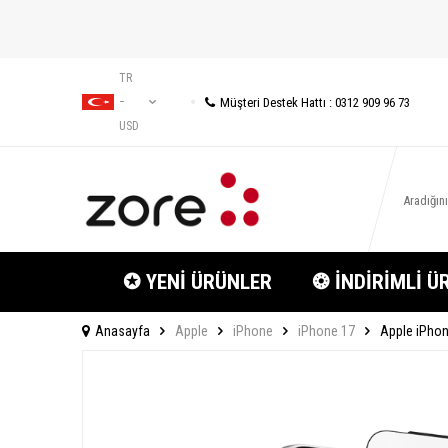
TR
Müşteri Destek Hattı : 0312 909 96 73
−
USD
✪ YENİ ÜRÜNLER
❂ İNDİRİMLİ Ü
Anasayfa
Apple
iPhone
iPhone 17
Apple iPhon