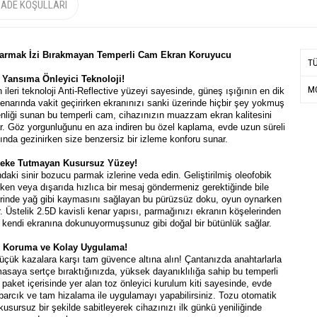
İADE KOŞULLARI
 Parmak İzi Bırakmayan Temperli Cam Ekran Koruyucu
T
e Yansıma Önleyici Teknoloji!
MO
 ileri teknoloji Anti-Reflective yüzeyi sayesinde, güneş ışığının en dik
kenarında vakit geçirirken ekranınızı sanki üzerinde hiçbir şey yokmuş
enliği sunan bu temperli cam, cihazınızın muazzam ekran kalitesini
ar. Göz yorgunluğunu en aza indiren bu özel kaplama, evde uzun süreli
asında gezinirken size benzersiz bir izleme konforu sunar.
Leke Tutmayan Kusursuz Yüzey!
aki sinir bozucu parmak izlerine veda edin. Geliştirilmiş oleofobik
en veya dışarıda hızlıca bir mesaj göndermeniz gerektiğinde bile
zerinde yağ gibi kaymasını sağlayan bu pürüzsüz doku, oyun oynarken
. Üstelik 2.5D kavisli kenar yapısı, parmağınızı ekranın köşelerinden
n kendi ekranına dokunuyormuşsunuz gibi doğal bir bütünlük sağlar.
e Koruma ve Kolay Uygulama!
üçük kazalara karşı tam güvence altına alın! Çantanızda anahtarlarla
 masaya sertçe bıraktığınızda, yüksek dayanıklılığa sahip bu temperli
k paket içerisinde yer alan toz önleyici kurulum kiti sayesinde, evde
abarcık ve tam hizalama ile uygulamayı yapabilirsiniz. Tozu otomatik
sursuz bir şekilde sabitleyerek cihazınızı ilk günkü yeniliğinde