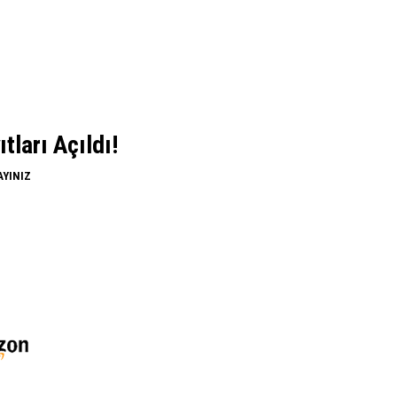
ları Açıldı!
AYINIZ