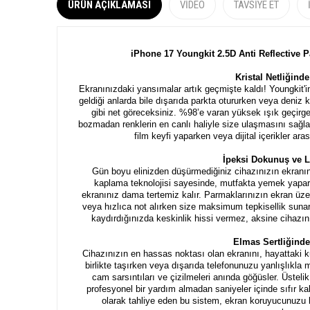
ÜRÜN AÇIKLAMASI
VIDEO
TAVSIYE ET
iPhone 17 Youngkit 2.5D Anti Reflective
Kristal Netliğind
Ekranınızdaki yansımalar artık geçmişte kaldı! Youngkit'in
geldiği anlarda bile dışarıda parkta otururken veya deniz 
gibi net göreceksiniz. %98’e varan yüksek ışık geçirg
bozmadan renklerin en canlı haliyle size ulaşmasını sağl
film keyfi yaparken veya dijital içerikler ar
İpeksi Dokunuş ve 
Gün boyu elinizden düşürmediğiniz cihazınızın ekranınd
kaplama teknolojisi sayesinde, mutfakta yemek yapark
ekranınız dama tertemiz kalır. Parmaklarınızın ekran ü
veya hızlıca not alırken size maksimum tepkisellik sunar
kaydırdığınızda keskinlik hissi vermez, aksine cihazı
Elmas Sertliğind
Cihazınızın en hassas noktası olan ekranını, hayattaki k
birlikte taşırken veya dışarıda telefonunuzu yanlışlıkla
cam sarsıntıları ve çizilmeleri anında göğüsler. Üsteli
profesyonel bir yardım almadan saniyeler içinde sıfır k
olarak tahliye eden bu sistem, ekran koruyucunuzu ku