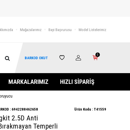
kkımızda
Mağazalarımız
Bayi Başvurusu
Model Listelerimiz
0
BARKOD OKUT
MARKALARIMIZ
HIZLI SİPARİŞ
Koruyucu
RKOD :
6942288462658
Ürün Kodu :
T41559
kit 2.5D Anti
 Bırakmayan Temperli