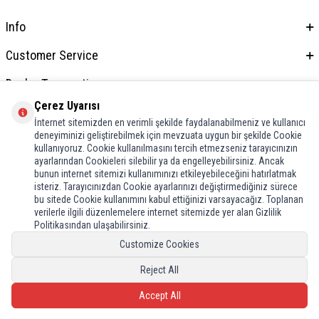
Info
Customer Service
Dealer Transactions
Çerez Uyarısı
Address & Contact
İnternet sitemizden en verimli şekilde faydalanabilmeniz ve kullanıcı
deneyiminizi geliştirebilmek için mevzuata uygun bir şekilde Cookie
kullanıyoruz. Cookie kullanılmasını tercih etmezseniz tarayıcınızın
ayarlarından Cookieleri silebilir ya da engelleyebilirsiniz. Ancak
bunun internet sitemizi kullanımınızı etkileyebileceğini hatırlatmak
isteriz. Tarayıcınızdan Cookie ayarlarınızı değiştirmediğiniz sürece
bu sitede Cookie kullanımını kabul ettiğinizi varsayacağız. Toplanan
verilerle ilgili düzenlemelere internet sitemizde yer alan Gizlilik
Politikasından ulaşabilirsiniz.
Customize Cookies
Reject All
Accept All
Prepared by
T
-Soft
E-Commerce
.