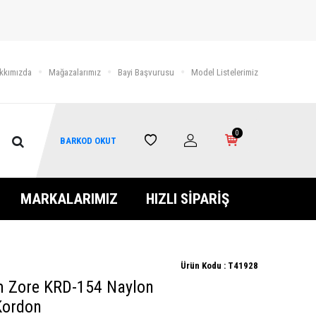
kkımızda
Mağazalarımız
Bayi Başvurusu
Model Listelerimiz
0
BARKOD OKUT
MARKALARIMIZ
HIZLI SİPARİŞ
Ürün Kodu :
T41928
 Zore KRD-154 Naylon
Kordon