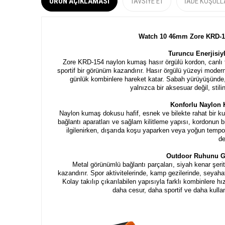
ÜRÜN AÇIKLAMASI
TAVSIYE ET
İADE KOŞULL
Watch 10 46mm Zore KRD-1
Turuncu Enerjisiyl
Zore KRD-154 naylon kumaş hasır örgülü kordon, canlı tu
sportif bir görünüm kazandırır. Hasır örgülü yüzeyi modern
günlük kombinlere hareket katar. Sabah yürüyüşünde, 
yalnızca bir aksesuar değil, stilin
Konforlu Naylon 
Naylon kumaş dokusu hafif, esnek ve bilekte rahat bir kul
bağlantı aparatları ve sağlam kilitleme yapısı, kordonun b
ilgilenirken, dışarıda koşu yaparken veya yoğun tempolu
de
Outdoor Ruhunu G
Metal görünümlü bağlantı parçaları, siyah kenar şerit
kazandırır. Spor aktivitelerinde, kamp gezilerinde, seyaha
Kolay takılıp çıkarılabilen yapısıyla farklı kombinlere h
daha cesur, daha sportif ve daha kullanı