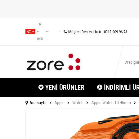
TR
Müşteri Destek Hattı : 0312 909 96 73
−
USD
✪ YENİ ÜRÜNLER
❂ İNDİRİMLİ Ü
Anasayfa
Apple
Watch
Apple Watch 10 46mm