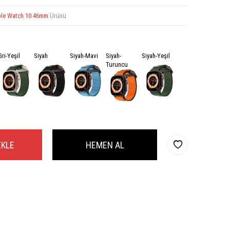
le Watch 10 46mm
Ürünü
Gri-Yeşil
Siyah
Siyah-Mavi
Siyah-
Siyah-Yeşil
Turuncu
EKLE
HEMEN AL