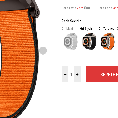
Daha Fazla
Zore
Ürünü
Daha Fazla
App
Renk Seçiniz
Gri-Mavi
Gri-Siyah
Gri-Turuncu
SEPETE 