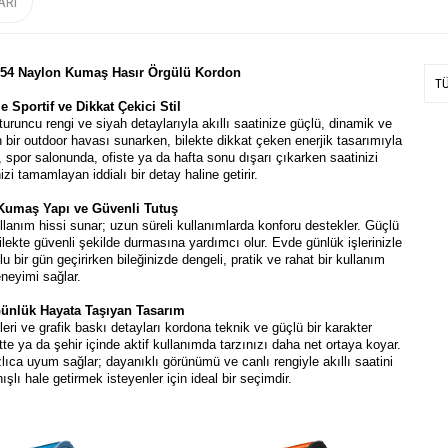
ARI
54 Naylon Kumaş Hasır Örgülü Kordon
T
e Sportif ve Dikkat Çekici Stil
runcu rengi ve siyah detaylarıyla akıllı saatinize güçlü, dinamik ve
 bir outdoor havası sunarken, bilekte dikkat çeken enerjik tasarımıyla
spor salonunda, ofiste ya da hafta sonu dışarı çıkarken saatinizi
izi tamamlayan iddialı bir detay haline getirir.
Kumaş Yapı ve Güvenli Tutuş
lanım hissi sunar; uzun süreli kullanımlarda konforu destekler. Güçlü
ilekte güvenli şekilde durmasına yardımcı olur. Evde günlük işlerinizle
 bir gün geçirirken bileğinizde dengeli, pratik ve rahat bir kullanım
neyimi sağlar.
ünlük Hayata Taşıyan Tasarım
leri ve grafik baskı detayları kordona teknik ve güçlü bir karakter
tte ya da şehir içinde aktif kullanımda tarzınızı daha net ortaya koyar.
ızlıca uyum sağlar; dayanıklı görünümü ve canlı rengiyle akıllı saatini
şlı hale getirmek isteyenler için ideal bir seçimdir.