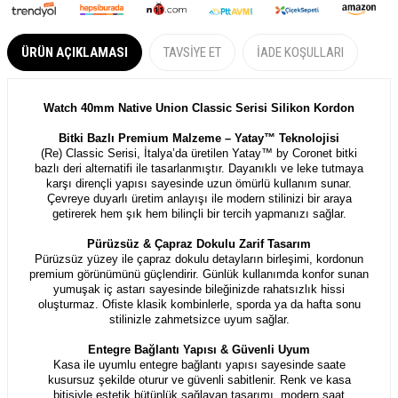
ÜRÜN AÇIKLAMASI
TAVSIYE ET
İADE KOŞULLARI
Watch 40mm Native Union Classic Serisi Silikon Kordon
Bitki Bazlı Premium Malzeme – Yatay™ Teknolojisi
(Re) Classic Serisi, İtalya’da üretilen Yatay™ by Coronet bitki
bazlı deri alternatifi ile tasarlanmıştır. Dayanıklı ve leke tutmaya
karşı dirençli yapısı sayesinde uzun ömürlü kullanım sunar.
Çevreye duyarlı üretim anlayışı ile modern stilinizi bir araya
getirerek hem şık hem bilinçli bir tercih yapmanızı sağlar.
Pürüzsüz & Çapraz Dokulu Zarif Tasarım
Pürüzsüz yüzey ile çapraz dokulu detayların birleşimi, kordonun
premium görünümünü güçlendirir. Günlük kullanımda konfor sunan
yumuşak iç astarı sayesinde bileğinizde rahatsızlık hissi
oluşturmaz. Ofiste klasik kombinlerle, sporda ya da hafta sonu
stilinizle zahmetsizce uyum sağlar.
Entegre Bağlantı Yapısı & Güvenli Uyum
Kasa ile uyumlu entegre bağlantı yapısı sayesinde saate
kusursuz şekilde oturur ve güvenli sabitlenir. Renk ve kasa
bitişiyle estetik bütünlük sağlayan tasarımı, modern saat