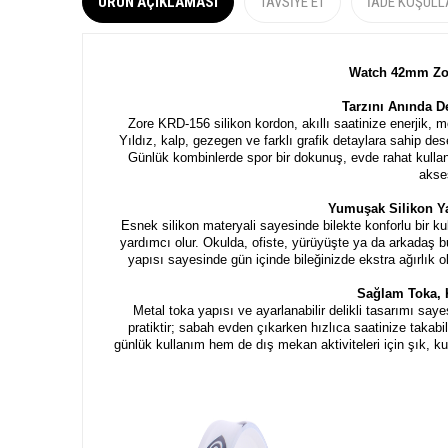
ÜRÜN AÇIKLAMASI
TAVSIYE ET
İADE KOŞULL
Watch 42mm Zor
Tarzını Anında De
Zore KRD-156 silikon kordon, akıllı saatinize enerjik, 
Yıldız, kalp, gezegen ve farklı grafik detaylara sahip de
Günlük kombinlerde spor bir dokunuş, evde rahat kullan
akses
Yumuşak Silikon Y
Esnek silikon materyali sayesinde bilekte konforlu bir ku
yardımcı olur. Okulda, ofiste, yürüyüşte ya da arkadaş bul
yapısı sayesinde gün içinde bileğinizde ekstra ağırlık
Sağlam Toka, 
Metal toka yapısı ve ayarlanabilir delikli tasarımı sa
pratiktir; sabah evden çıkarken hızlıca saatinize takabili
günlük kullanım hem de dış mekan aktiviteleri için şık, kul