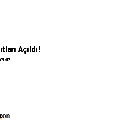
ları Açıldı!
AYINIZ