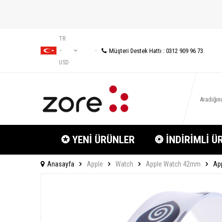
TR
Müşteri Destek Hattı : 0312 909 96 73
−
USD
✪ YENİ ÜRÜNLER
❂ İNDİRİMLİ Ü
Anasayfa
Apple
Watch
Apple Watch 42mm
Ap