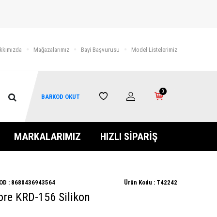
kkımızda
Mağazalarımız
Bayi Başvurusu
Model Listelerimiz
0
BARKOD OKUT
MARKALARIMIZ
HIZLI SİPARİŞ
OD :
8680436943564
Ürün Kodu :
T42242
re KRD-156 Silikon