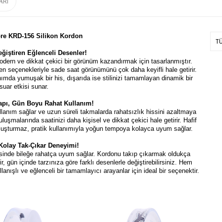
ARI
e KRD-156 Silikon Kordon
T
ğiştiren Eğlenceli Desenler!
modern ve dikkat çekici bir görünüm kazandırmak için tasarlanmıştır.
sen seçenekleriyle sade saat görünümünü çok daha keyifli hale getirir.
ımda yumuşak bir his, dışarıda ise stilinizi tamamlayan dinamik bir
uar etkisi sunar.
apı, Gün Boyu Rahat Kullanım!
llanım sağlar ve uzun süreli takmalarda rahatsızlık hissini azaltmaya
uşmalarında saatinizi daha kişisel ve dikkat çekici hale getirir. Hafif
 oluşturmaz, pratik kullanımıyla yoğun tempoya kolayca uyum sağlar.
Kolay Tak-Çıkar Deneyimi!
yesinde bileğe rahatça uyum sağlar. Kordonu takıp çıkarmak oldukça
r, gün içinde tarzınıza göre farklı desenlerle değiştirebilirsiniz. Hem
lanışlı ve eğlenceli bir tamamlayıcı arayanlar için ideal bir seçenektir.