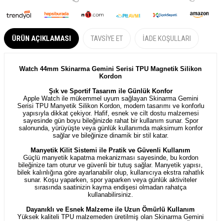
ÜRÜN AÇIKLAMASI
TAVSIYE ET
İADE KOŞULLARI
Watch 44mm Skinarma Gemini Serisi TPU Magnetik Silikon
Kordon
Şık ve Sportif Tasarım ile Günlük Konfor
Apple Watch ile mükemmel uyum sağlayan Skinarma Gemini
Serisi TPU Manyetik Silikon Kordon, modern tasarımı ve konforlu
yapısıyla dikkat çekiyor. Hafif, esnek ve cilt dostu malzemesi
sayesinde gün boyu bileğinizde rahat bir kullanım sunar. Spor
salonunda, yürüyüşte veya günlük kullanımda maksimum konfor
sağlar ve bileğinize dinamik bir stil katar.
Manyetik Kilit Sistemi ile Pratik ve Güvenli Kullanım
Güçlü manyetik kapatma mekanizması sayesinde, bu kordon
bileğinize tam oturur ve güvenli bir tutuş sağlar. Manyetik yapısı,
bilek kalınlığına göre ayarlanabilir olup, kullanıcıya ekstra rahatlık
sunar. Koşu yaparken, spor yaparken veya günlük aktiviteler
sırasında saatinizin kayma endişesi olmadan rahatça
kullanabilirsiniz.
Dayanıklı ve Esnek Malzeme ile Uzun Ömürlü Kullanım
Yüksek kaliteli TPU malzemeden üretilmiş olan Skinarma Gemini