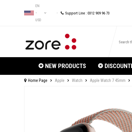
EN
Support Line : 0312 909 96 73
−
USD
✪ NEW PRODUCTS
❂ DISCOUNT
Home Page
Apple
Watch
Apple Watch 7 45mm