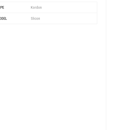
YPE
Kordon
ODEL
Slicon