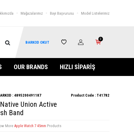
kkımızda
Mağazalarımız
Bayi Başvurusu
Model Listelerimiz
0
BARKOD OKUT
S
OUR BRANDS
HIZLI SİPARİŞ
ARKOD :
4895200491187
Product Code :
T41782
ative Union Active
esh Band
ow More
Apple Watch 7 45mm
Products