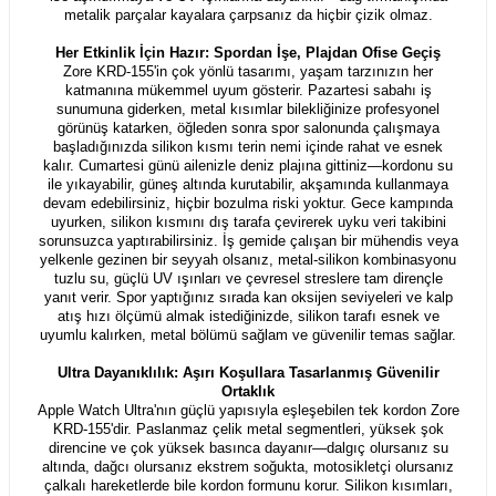
metalik parçalar kayalara çarpsanız da hiçbir çizik olmaz.
Her Etkinlik İçin Hazır: Spordan İşe, Plajdan Ofise Geçiş
Zore KRD-155'in çok yönlü tasarımı, yaşam tarzınızın her
katmanına mükemmel uyum gösterir. Pazartesi sabahı iş
sunumuna giderken, metal kısımlar bilekliğinize profesyonel
görünüş katarken, öğleden sonra spor salonunda çalışmaya
başladığınızda silikon kısmı terin nemi içinde rahat ve esnek
kalır. Cumartesi günü ailenizle deniz plajına gittiniz—kordonu su
ile yıkayabilir, güneş altında kurutabilir, akşamında kullanmaya
devam edebilirsiniz, hiçbir bozulma riski yoktur. Gece kampında
uyurken, silikon kısmını dış tarafa çevirerek uyku veri takibini
sorunsuzca yaptırabilirsiniz. İş gemide çalışan bir mühendis veya
yelkenle gezinen bir seyyah olsanız, metal-silikon kombinasyonu
tuzlu su, güçlü UV ışınları ve çevresel streslere tam dirençle
yanıt verir. Spor yaptığınız sırada kan oksijen seviyeleri ve kalp
atış hızı ölçümü almak istediğinizde, silikon tarafı esnek ve
uyumlu kalırken, metal bölümü sağlam ve güvenilir temas sağlar.
Ultra Dayanıklılık: Aşırı Koşullara Tasarlanmış Güvenilir
Ortaklık
Apple Watch Ultra'nın güçlü yapısıyla eşleşebilen tek kordon Zore
KRD-155'dir. Paslanmaz çelik metal segmentleri, yüksek şok
direncine ve çok yüksek basınca dayanır—dalgıç olursanız su
altında, dağcı olursanız ekstrem soğukta, motosikletçi olursanız
çalkalı hareketlerde bile kordon formunu korur. Silikon kısımları,