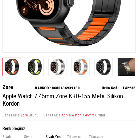
Zore
BARKOD :
8680436939130
Ürün Kodu :
T42235
Apple Watch 7 45mm Zore KRD-155 Metal Silikon
Kordon
Daha Fazla
Zore
Ürünü
Daha Fazla
Apple Watch 7 45mm
Ürünü
Renk Seçiniz
Siyah
Siyah-
Siyah-Yeşil
Titanyum-
Titanyum-