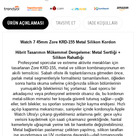
ÜRÜN AÇIKLAMASI
TAVSIYE ET
İADE KOŞULLARI
Watch 7 45mm Zore KRD-155 Metal Silikon Kordon
Hibrit Tasarımın Mükemmel Dengeleme: Metal Sertliği +
Silikon Rahatlığı
Profesyonel sporcular ve extreme aktivite meraklıları için
tasarlanan Zore KRD-155, metal ve silikon kombinasyonunun en
akıllı temsilcisi. Sabah ofiste ilk toplantılarınıza gitmeden önce,
parlak metal segmentleriyle formaliteniz tamamlanırken, öğleden
sonra harita okuma seferine çıktığınızda silikon bölümlerinin
yumuşaklığı bileklerinizi hiç yorlamaz. Saat sporcu bir
arkadaşınız veya profesyonel antrenör olsanız da, bu kordonun
metal-silikon mimarisi her koşuda güvenli tutunuş sağlar—yağlı
eller, terli bilekler, su sporları sonrası hiçbir kayma endişesi. Hızlı
açılıp kapanma mekanizması, saniyeler içinde kordonuyla Apple
Watch Ultra'yı çıkarıp giyebilmeniz anlamına gelir; gece uyku
verisini kaydetmek için saati çıkarmanız gerektiğinde, hantal
kemerleriyle uğraşmak yerine tek bir harekette değiştirebilirsiniz.
Metal bağlantıları paslanmaz çelikten yapılmış, silikon tarafları
ise aşındırmaya ve UV ışınlarına dayanıklı—dağ tırmanışında