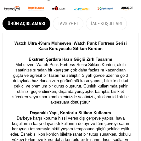
ÜRÜN AÇIKLAMASI
TAVSIYE ET
İADE KOŞULLARI
Watch Ultra 49mm Mohseven iWatch Punk Fortress Serisi
Kasa Koruyuculu Silikon Kordon
Ekstrem Şartlara Hazır Güçlü Zırh Tasarımı
Mohseven iWatch Punk Fortress Serisi Silikon Kordon, akıllı
saatinize sıradan bir kayıştan çok daha fazlasını kazandıran
güçlü ve agresif bir tasarıma sahiptir. Siyah gövde üzerine gold
detaylarla hazırlanan zırh görünümlü kasa yapısı, bilekte dikkat
çekici ve premium bir duruş oluşturur. Günlük kullanımda şehir
stilinizi güçlendirirken, dışarıda yürüyüşte, kampta, bisiklet
sürerken veya spor kombinlerinizde saatinizi çok daha iddialı bir
aksesuara dönüştürür.
Dayanıklı Yapı, Konforlu Silikon Kullanım
Darbeye karşı koruma hissi veren dış çerçeve yapısı, hava
koşullarına karşı dayanıklı kullanım detayı ve tüm çevreyi saran
koruyucu tasarımıyla aktif yaşam temposuna güçlü şekilde eşlik
eder. Esnek silikon kordon bilekte rahat bir tutuş sunarken, dokulu
yüzeyi terlemeye karşı daha konforlu bir kullanım hissi sağlar ve