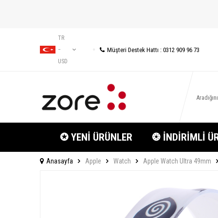
TR
Müşteri Destek Hattı : 0312 909 96 73
−
USD
✪ YENİ ÜRÜNLER
❂ İNDİRİMLİ Ü
Anasayfa
Apple
Watch
Apple Watch Ultra 49mm