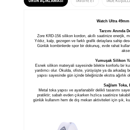
ÜRÜN AÇIKLAMASI
TAVSIYE ET
İADE KOŞULL
Watch Ultra 49mm
Tarzını Anında De
Zore KRD-156 silikon kordon, akıllı saatinize enerjik, 
Yıldız, kalp, gezegen ve farklı grafik detaylara sahip de
Günlük kombinlerde spor bir dokunuş, evde rahat kullan
akses
Yumuşak Silikon Y
Esnek silikon materyali sayesinde bilekte konforlu bir ku
yardımcı olur. Okulda, ofiste, yürüyüşte ya da arkadaş bul
yapısı sayesinde gün içinde bileğinizde ekstra ağırlık
Sağlam Toka, 
Metal toka yapısı ve ayarlanabilir delikli tasarımı sa
pratiktir; sabah evden çıkarken hızlıca saatinize takabili
günlük kullanım hem de dış mekan aktiviteleri için şık, kul