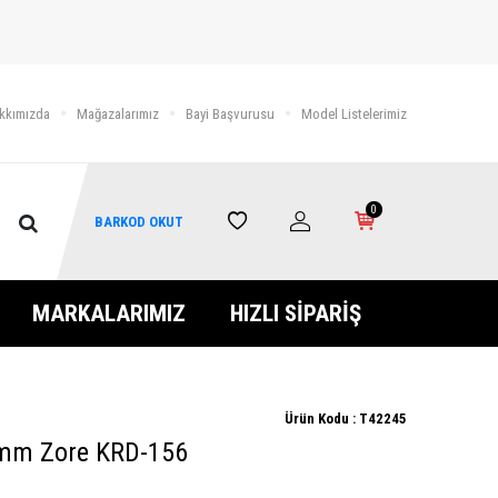
kkımızda
Mağazalarımız
Bayi Başvurusu
Model Listelerimiz
0
BARKOD OKUT
MARKALARIMIZ
HIZLI SİPARİŞ
Ürün Kodu :
T42245
9mm Zore KRD-156