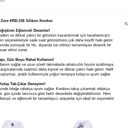
ARI
 Zore KRD-156 Silikon Kordon
T
ğiştiren Eğlenceli Desenler!
modern ve dikkat çekici bir görünüm kazandırmak için tasarlanmıştır.
sen seçenekleriyle sade saat görünümünü çok daha keyifli hale getirir.
ımda yumuşak bir his, dışarıda ise stilinizi tamamlayan dinamik bir
uar etkisi sunar.
apı, Gün Boyu Rahat Kullanım!
llanım sağlar ve uzun süreli takmalarda rahatsızlık hissini azaltmaya
uşmalarında saatinizi daha kişisel ve dikkat çekici hale getirir. Hafif
 oluşturmaz, pratik kullanımıyla yoğun tempoya kolayca uyum sağlar.
Kolay Tak-Çıkar Deneyimi!
yesinde bileğe rahatça uyum sağlar. Kordonu takıp çıkarmak oldukça
r, gün içinde tarzınıza göre farklı desenlerle değiştirebilirsiniz. Hem
lanışlı ve eğlenceli bir tamamlayıcı arayanlar için ideal bir seçenektir.