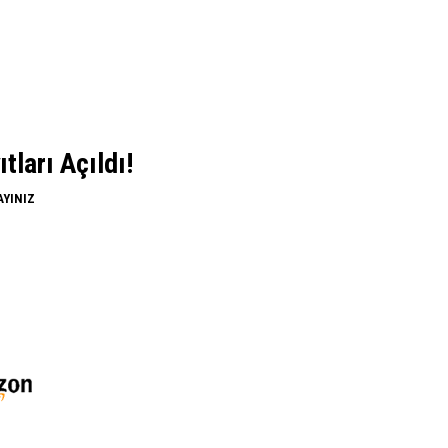
ları Açıldı!
AYINIZ