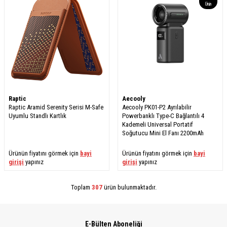
Ürün
Raptic
Aecooly
Raptic Aramid Serenity Serisi M-Safe
Aecooly PK01-P2 Ayrılabilir
Uyumlu Standlı Kartlık
Powerbanklı Type-C Bağlantılı 4
Kademeli Universal Portatif
Soğutucu Mini El Fanı 2200mAh
Ürünün fiyatını görmek için
bayi
Ürünün fiyatını görmek için
bayi
girişi
yapınız
girişi
yapınız
Toplam
307
ürün bulunmaktadır.
E-Bülten Aboneliği