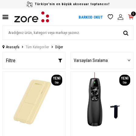
Türkiye'nin en büyük aksesuar toptancısı!
0
BARKOD OKUT
Anasayfa
Tüm Kategoriler
Diğer
Filtre
YENI
YENI
Ürün
Ürün