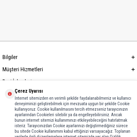
Bilgiler
Müşteri Hizmetleri
Bayi İşlemleri
Çerez Uyarısı
Adres & İletişim
İnternet sitemizden en verimli şekilde faydalanabilmeniz ve kullanıcı
deneyiminizi geliştirebilmek için mevzuata uygun bir şekilde Cookie
kullanıyoruz. Cookie kullanılmasını tercih etmezseniz tarayıcınızın
ayarlarından Cookieleri silebilir ya da engelleyebilirsiniz. Ancak
bunun internet sitemizi kullanımınızı etkileyebileceğini hatırlatmak
isteriz. Tarayıcınızdan Cookie ayarlarınızı değiştirmediğiniz sürece
bu sitede Cookie kullanımını kabul ettiğinizi varsayacağız. Toplanan
verilerle ilgili düzenlemelere internet sitemizde yer alan Gizlilik