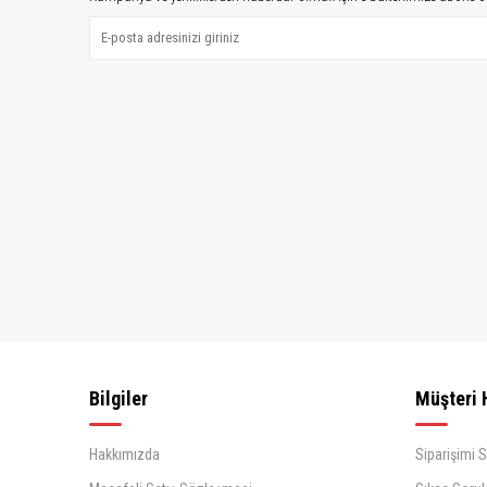
Galaxy C5 Pro
(5)
Galaxy J7 Max
(6)
Galaxy Note 8
(41)
Galaxy J7 Core
(5)
Galaxy C7 Pro
(6)
Galaxy Wonder İ8150
(1)
Galaxy C8
(5)
Galaxy Grand Max
(2)
G7200
Galaxy S4 İ9500
(7)
Galaxy Grand Duos
(2)
İ9082
Galaxy S4 Mini İ9190
(3)
Galaxy Note 3 N9000
(13)
Galaxy Grand 2 G7106
(2)
Bilgiler
Müşteri 
Galaxy Note 3 Neo
(3)
N7500
Hakkımızda
Siparişimi 
Galaxy S5 İ9600
(7)