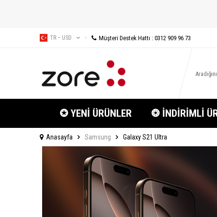
Müşteri Destek Hattı : 0312 909 96 73
TR − USD
✪ YENİ ÜRÜNLER
❂ İNDİRİMLİ Ü
Anasayfa
Samsung
Galaxy S21 Ultra