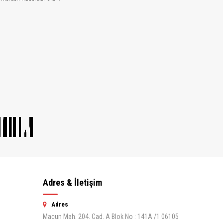
Adres & İletişim
Adres
Macun Mah. 204. Cad. A Blok No : 141A /1 06105