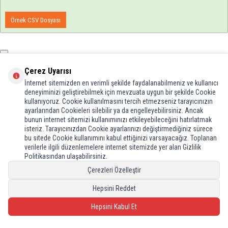
Örnek CSV Dosyası
Çerez Uyarısı
Dökümanı Yükle
İnternet sitemizden en verimli şekilde faydalanabilmeniz ve kullanıcı
deneyiminizi geliştirebilmek için mevzuata uygun bir şekilde Cookie
kullanıyoruz. Cookie kullanılmasını tercih etmezseniz tarayıcınızın
ayarlarından Cookieleri silebilir ya da engelleyebilirsiniz. Ancak
E-Bülten Aboneliği
bunun internet sitemizi kullanımınızı etkileyebileceğini hatırlatmak
isteriz. Tarayıcınızdan Cookie ayarlarınızı değiştirmediğiniz sürece
Kampanya ve yeniliklerden haberdar olmak için e-bültenimize abone olun!
bu sitede Cookie kullanımını kabul ettiğinizi varsayacağız. Toplanan
verilerle ilgili düzenlemelere internet sitemizde yer alan Gizlilik
Politikasından ulaşabilirsiniz.
Çerezleri Özelleştir
Sosyal Medya
Hepsini Reddet
Sosyal medyaya özel kampanya ve indirimlerden haberdar olun!
Hepsini Kabul Et