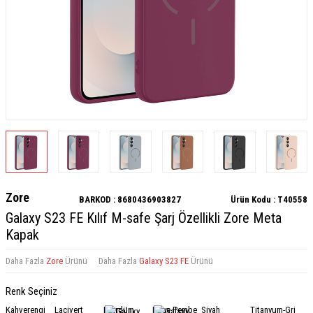
Zore
BARKOD :
8680436903827
Ürün Kodu :
T40558
Galaxy S23 FE Kılıf M-safe Şarj Özellikli Zore Meta
Kapak
Daha Fazla
Zore
Ürünü
Daha Fazla
Galaxy S23 FE
Ürünü
Renk Seçiniz
Kahverengi
Lacivert
Mürdüm
Rose Pembe
Siyah
Titanyum-Gri