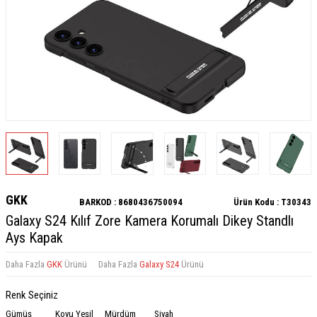
GKK
BARKOD :
8680436750094
Ürün Kodu :
T30343
Galaxy S24 Kılıf Zore Kamera Korumalı Dikey Standlı
Ays Kapak
Daha Fazla
GKK
Ürünü
Daha Fazla
Galaxy S24
Ürünü
Renk Seçiniz
Gümüş
Koyu Yeşil
Mürdüm
Siyah