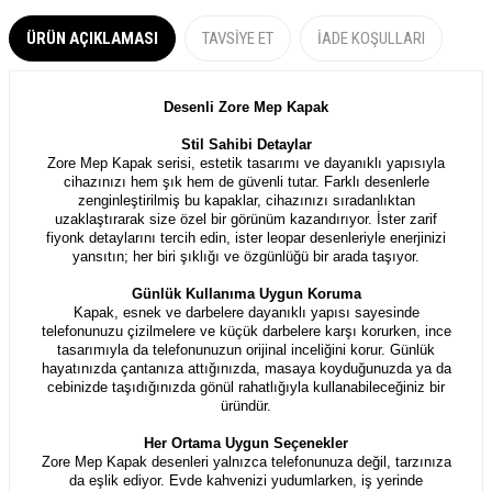
ÜRÜN AÇIKLAMASI
TAVSIYE ET
İADE KOŞULLARI
Desenli Zore Mep Kapak
Stil Sahibi Detaylar
Zore Mep Kapak serisi, estetik tasarımı ve dayanıklı yapısıyla
cihazınızı hem şık hem de güvenli tutar.
Farklı desenlerle
zenginleştirilmiş bu kapaklar, cihazınızı sıradanlıktan
uzaklaştırarak size özel bir görünüm kazandırıyor. İster zarif
fiyonk detaylarını tercih edin, ister leopar desenleriyle enerjinizi
yansıtın; her biri şıklığı ve özgünlüğü bir arada taşıyor.
Günlük Kullanıma Uygun Koruma
Kapak, esnek ve darbelere dayanıklı yapısı sayesinde
telefonunuzu çizilmelere ve küçük darbelere karşı korurken, ince
tasarımıyla da telefonunuzun orijinal inceliğini korur. Günlük
hayatınızda çantanıza attığınızda, masaya koyduğunuzda ya da
cebinizde taşıdığınızda gönül rahatlığıyla kullanabileceğiniz bir
üründür.
Her Ortama Uygun Seçenekler
Zore Mep Kapak desenleri yalnızca telefonunuza değil, tarzınıza
da eşlik ediyor. Evde kahvenizi yudumlarken, iş yerinde