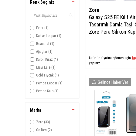
(5)
Renk Seçiniz
G530
Zore
Galaxy J1
(2)
Galaxy S25 FE Kılıf Ai
Galaxy J7
(17)
Tasarımlı Damla Taşlı 
Galaxy A8 2018
(18)
Evler
(1)
Zore Pera Silikon Kap
Galaxy A8 Plus 2018
(18)
Kahve Leopar
(1)
Galaxy J2 Pro 2018
(12)
Beautiful
(1)
Galaxy S9
(36)
Ağaçlar
(1)
Ürünün fiyatını görmek için
ba
Galaxy S9 Plus
(37)
Kalpli Kiraz
(1)
yapınız
Galaxy J5
(13)
Mavi Lale
(1)
Galaxy A8
(4)
Gold Fiyonk
(1)
Gelince Haber Ver
Galaxy Note 5
(19)
Pembe Leopar
(1)
Galaxy S6 Edge Plus
(2)
Pembe Kalp
(1)
Galaxy J2
(11)
Kayık
(1)
Galaxy J1 Ace
(2)
Deniz Feneri
(1)
Marka
Galaxy Tab S2 9.7 T815
(3)
Gülen Yüzler
(1)
Galaxy Tab S2 8.0 T715
Zore
(33)
(2)
Açık Pembe
(3)
Galaxy J3
Go Des
(2)
(4)
Beyaz
(2)