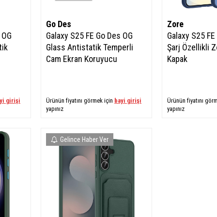
Go Des
Zore
s OG
Galaxy S25 FE Go Des OG
Galaxy S25 FE 
tik
Glass Antistatik Temperli
Şarj Özellikli 
Cam Ekran Koruyucu
Kapak
yi girişi
Ürünün fiyatını görmek için
bayi girişi
Ürünün fiyatını gör
yapınız
yapınız
Gelince Haber Ver