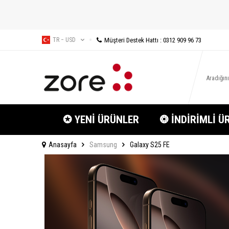
Müşteri Destek Hattı : 0312 909 96 73
TR − USD
✪ YENİ ÜRÜNLER
❂ İNDİRİMLİ Ü
Anasayfa
Samsung
Galaxy S25 FE