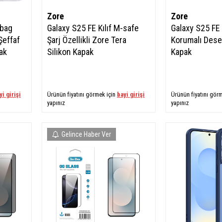
Zore
Zore
rbag
Galaxy S25 FE Kılıf M-safe
Galaxy S25 FE 
Şeffaf
Şarj Özellikli Zore Tera
Korumalı Desen
ak
Silikon Kapak
Kapak
yi girişi
Ürünün fiyatını görmek için
bayi girişi
Ürünün fiyatını gör
yapınız
yapınız
Gelince Haber Ver