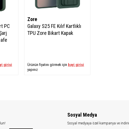
Zore
rt PC
Galaxy S25 FE Kılıf Kartlıklı
Şarj
TPU Zore Bikart Kapak
safe
yi girişi
Ürünün fiyatını görmek için
bayi girişi
yapınız
Sosyal Medya
lun!
Sosyal medyaya özel kampanya ve indiri