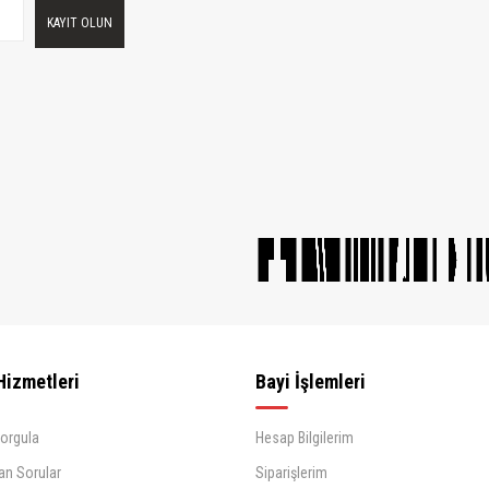
KAYIT OLUN
Hizmetleri
Bayi İşlemleri
Sorgula
Hesap Bilgilerim
an Sorular
Siparişlerim