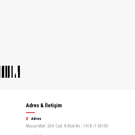
Adres & İletişim
Adres
Macun Mah. 204. Cad. A Blok No : 141A /1 06105