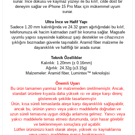
sunar. İnce dokusu ve kaymaz yüzeyi ile bu kılıf, cilde dost bir
deneyim sağlar ve iPhone 15 Pro Max için mükemmel uyum
sunar.
Ultra İnce ve Hafif Yapı
Sadece 1.20 mm kalınlığında ve 24.32 gram ağırlığındaki bu kılıf,
telefonunuza ek hacim katmadan zarif bir koruma sağlar. Magsafe
uyumlu yapısı sayesinde kablosuz şarjı destekler ve cihazınızın
şıklığını bozmadan güvenle taşınabilir. Aramid fiber malzeme ile
dayanıklılık ve hafifliği bir arada sunar.
Teknik Özellikler
Kalınlık: 1.20mm (± 0.16mm)
Ağırlık: 24.32g (±3.15g)
Malzemeler: Aramid fiber, Lumintex™ teknolojisi
Önemli Uyarı
Bu ürün tamamen yanmaz bir malzemeden üretilmemiştir. Ancak,
standart ürünlere kıyasla daha yüksek ısı ve ateşe karşı direnç
gösterecek şekilde tasarlanmıştır.
Ürün, kısa süreli temaslarda ateşe karşı dayanıklılık sağlayabilir,
ancak bu, ürünün yanıcı veya yakıcı maddelerle doğrudan ve
uzun süreli temasına uygun olduğu anlamına gelmez. Yanıcı veya
yakıcı maddelerle temas etmesi durumunda, ürün hasar görebilir
ve beklenmeyen sonuçlara yol açabilir.
Lütfen ürününüzü kasti olarak ateşe, yüksek ısı kaynaklarına
veya yanıcı maddelere maruz bırakmayınız.