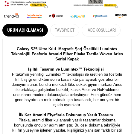
ÜRÜN AÇIKLAMASI
TAVSIYE ET
İADE KOŞULLARI
Galaxy S25 Ultra Kılıf Magsafe Şarj Özellikli Lumintex
Teknolojili Fosforlu Aramid Fiber Pitaka Tactile Woven Aries
Serisi Kapak
Işıltılı Tasarım ve Lumintex™ Teknolojisi
Pitaka'nın yenilikçi Lumintex™ teknolojisi ile üretilen bu fosforlu
kılıf, ışığı emdikten sonra karanlıkta parlayarak göz alıcı bir
deneyim sunar. Londra merkezli lüks sokak giyim markası Aries
ile ortaklaşa geliştirilen bu kılıf, klasik Aries ve NoProblemo
unsurlarını modern dokunuşlarla birleştiriyor. Hem gündüz hem
gece hayatınıza renk katmak için tasarlandı, her anı yeni bir
ışıkla aydınlatır.
İlk Kez Aramid Elyaflarla Dokunmuş Yazılı Tasarım
Pitaka, aramid fiber kullanarak yazılı tasarımlar dokuma
konusunda öncü bir adım atmıştır. Bu özel dokuma tekniğiyle
kılıfın yüzeyine işlenen yazılar, kişiliğinizi yansıtan farklı bir stil