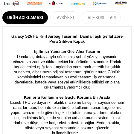
ÜRÜN AÇIKLAMASI
TAVSIYE ET
İADE KOŞULLARI
Galaxy S26 FE Kılıf Airbag Tasarımlı Damla Taşlı Şeffaf Zore
Pera Silikon Kapak
Işıltınızı Yansıtan Göz Alıcı Tasarım
Damla taş detaylarıyla süslenmiş şeffaf yüzeyi sayesinde
cihazınıza zarif ve dikkat çekici bir görünüm kazandırır. Parlak
taş desenleri ışığı farklı açılardan yansıtarak estetik bir şıklık
sunarken, cihazınızın orijinal tasarımını görünür tutar. Günlük
kombinlerinizi tamamlayan bu özel tasarım; iş ortamında,
davetlerde, kafede veya sosyal etkinliklerde stilinizi ön plana
çıkarmanıza yardımcı olur.
Konforlu Kullanım ve Güçlü Koruma Bir Arada
Esnek TPU ve dayanıklı akrilik malzeme birleşimi sayesinde hem
rahat bir tutuş hem de uzun ömürlü kullanım sunar. Ergonomik
yapısı cihazın elde güvenli şekilde tutulmasına yardımcı olurken,
güçlendirilmiş köşelerde yer alan airbag koruma sistemi olası
darbe ve düşmelere karşı ekstra destek sağlar. Evde, okulda,
ofiste veya seyahat sırasında cihazınızı güvenle
kullanabilirsiniz.