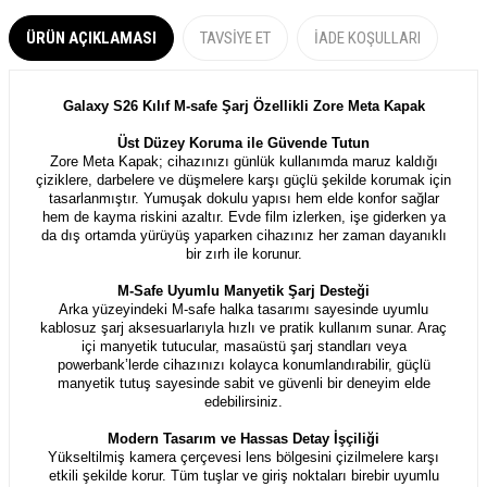
ÜRÜN AÇIKLAMASI
TAVSIYE ET
İADE KOŞULLARI
Galaxy S26 Kılıf M-safe Şarj Özellikli Zore Meta Kapak
Üst Düzey Koruma ile Güvende Tutun
Zore Meta Kapak; cihazınızı günlük kullanımda maruz kaldığı
çiziklere, darbelere ve düşmelere karşı güçlü şekilde korumak için
tasarlanmıştır. Yumuşak dokulu yapısı hem elde konfor sağlar
hem de kayma riskini azaltır. Evde film izlerken, işe giderken ya
da dış ortamda yürüyüş yaparken cihazınız her zaman dayanıklı
bir zırh ile korunur.
M-Safe Uyumlu Manyetik Şarj Desteği
Arka yüzeyindeki M-safe halka tasarımı sayesinde uyumlu
kablosuz şarj aksesuarlarıyla hızlı ve pratik kullanım sunar. Araç
içi manyetik tutucular, masaüstü şarj standları veya
powerbank’lerde cihazınızı kolayca konumlandırabilir, güçlü
manyetik tutuş sayesinde sabit ve güvenli bir deneyim elde
edebilirsiniz.
Modern Tasarım ve Hassas Detay İşçiliği
Yükseltilmiş kamera çerçevesi lens bölgesini çizilmelere karşı
etkili şekilde korur. Tüm tuşlar ve giriş noktaları birebir uyumlu