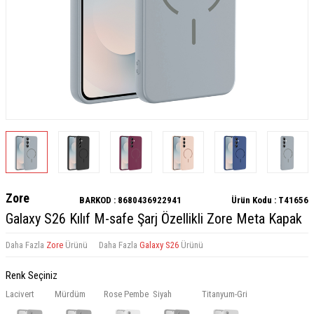
Zore
BARKOD :
8680436922941
Ürün Kodu :
T41656
Galaxy S26 Kılıf M-safe Şarj Özellikli Zore Meta Kapak
Daha Fazla
Zore
Ürünü
Daha Fazla
Galaxy S26
Ürünü
Renk Seçiniz
Lacivert
Mürdüm
Rose Pembe
Siyah
Titanyum-Gri