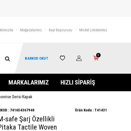
kkımızda
Mağazalarımız
Bayi Başvurusu
Model Listelerimiz
0
BARKOD OKUT
MARKALARIMIZ
HIZLI SİPARİŞ
oonrise Serisi Kapak
KOD :
741654367940
Ürün Kodu :
T41431
M-safe Şarj Özellikli
Pitaka Tactile Woven