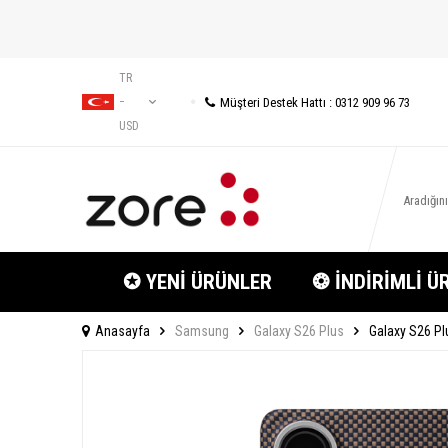
TR
Müşteri Destek Hattı : 0312 909 96 73
−
USD
✪ YENİ ÜRÜNLER
❂ İNDİRİMLİ Ü
Anasayfa
Samsung
Galaxy S26 Plus
Galaxy S26 Plu