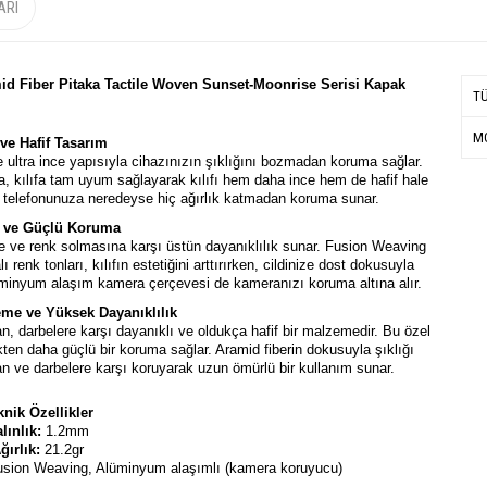
ARI
amid Fiber Pitaka Tactile Woven Sunset-Moonrise Serisi Kapak
T
MO
 ve Hafif Tasarım
ultra ince yapısıyla cihazınızın şıklığını bozmadan koruma sağlar.
, kılıfa tam uyum sağlayarak kılıfı hem daha ince hem de hafif hale
ıf, telefonunuza neredeyse hiç ağırlık katmadan koruma sunar.
k ve Güçlü Koruma
re ve renk solmasına karşı üstün dayanıklılık sunar. Fusion Weaving
 renk tonları, kılıfın estetiğini arttırırken, cildinize dost dokusuyla
üminyum alaşım kamera çerçevesi de kameranızı koruma altına alır.
me ve Yüksek Dayanıklılık
lan, darbelere karşı dayanıklı ve oldukça hafif bir malzemedir. Bu özel
ten daha güçlü bir koruma sağlar. Aramid fiberin dokusuyla şıklığı
an ve darbelere karşı koruyarak uzun ömürlü bir kullanım sunar.
knik Özellikler
lınlık:
1.2mm
ğırlık:
21.2gr
Fusion Weaving, Alüminyum alaşımlı (kamera koruyucu)