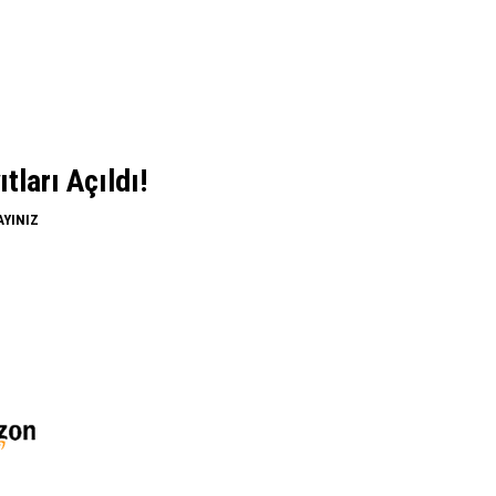
ları Açıldı!
AYINIZ