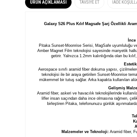
ÜRÜN AÇIKLAMASI
TAVSIYE ET
İADE KOŞULL
Galaxy S26 Plus
Kılıf Magsafe Şarj Özellikli Ar
İnce
Pitaka Sunset-Moonrise Serisi, MagSafe uyumluluğu ve 
Amber Magnet Film teknolojisi sayesinde manyetik halka
getirir. Yalnızca 1.2mm kalınlığında olan bu kıl
Esteti
Aerospace sınıfı aramid fiber dokuma yapısı, çizilmele
teknolojisi ile bir araya getirilen Sunset-Moonrise temalı
mükemmel bir tutuş sağlar. Arka kapakta kullanılan al
Gelişmiş Malze
Aramid fiber, askeri ve havacılık teknolojilerinde kullanı
lifler insan saçından daha ince olmasına rağmen, çelik
birleştiren Pitaka, telefonunuzu günlük aşınmalard
Te
Ka
A
Malzemeler ve Teknoloji:
Aramid fiber, 