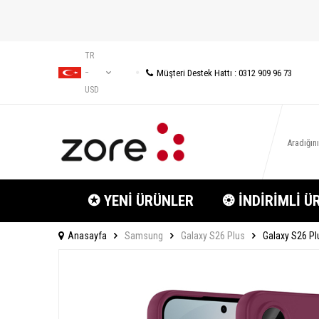
TR
Müşteri Destek Hattı : 0312 909 96 73
−
USD
✪ YENİ ÜRÜNLER
❂ İNDİRİMLİ Ü
Anasayfa
Samsung
Galaxy S26 Plus
Galaxy S26 Plu