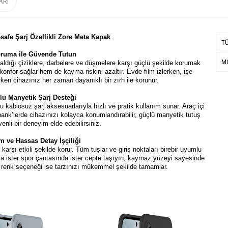
ARI
-safe Şarj Özellikli Zore Meta Kapak
T
oruma ile Güvende Tutun
MO
ldığı çiziklere, darbelere ve düşmelere karşı güçlü şekilde korumak
onfor sağlar hem de kayma riskini azaltır. Evde film izlerken, işe
en cihazınız her zaman dayanıklı bir zırh ile korunur.
u Manyetik Şarj Desteği
ablosuz şarj aksesuarlarıyla hızlı ve pratik kullanım sunar. Araç içi
ank’lerde cihazınızı kolayca konumlandırabilir, güçlü manyetik tutuş
enli bir deneyim elde edebilirsiniz.
 ve Hassas Detay İşçiliği
arşı etkili şekilde korur. Tüm tuşlar ve giriş noktaları birebir uyumlu
ta ister spor çantasında ister cepte taşıyın, kaymaz yüzeyi sayesinde
if renk seçeneği ise tarzınızı mükemmel şekilde tamamlar.