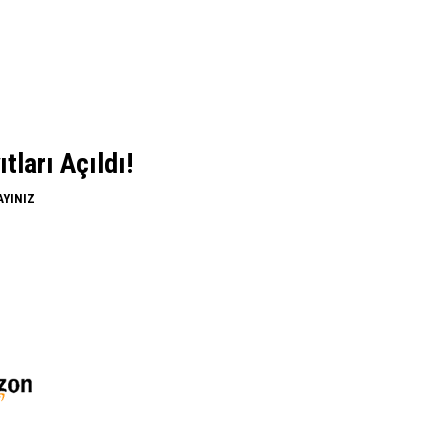
ları Açıldı!
AYINIZ