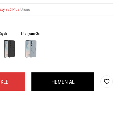
axy S26 Plus
Ürünü
Siyah
Titanyum-Gri
EKLE
HEMEN AL