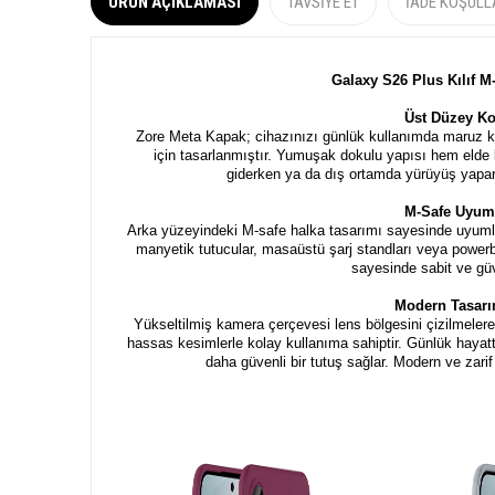
ÜRÜN AÇIKLAMASI
TAVSIYE ET
İADE KOŞULL
Galaxy S26 Plus Kılıf M
Üst Düzey K
Zore Meta Kapak; cihazınızı günlük kullanımda maruz ka
için tasarlanmıştır. Yumuşak dokulu yapısı hem elde k
giderken ya da dış ortamda yürüyüş yapark
M-Safe Uyuml
Arka yüzeyindeki M-safe halka tasarımı sayesinde uyumlu k
manyetik tutucular, masaüstü şarj standları veya powerb
sayesinde sabit ve güv
Modern Tasarım
Yükseltilmiş kamera çerçevesi lens bölgesini çizilmelere k
hassas kesimlerle kolay kullanıma sahiptir. Günlük hayat
daha güvenli bir tutuş sağlar. Modern ve zar