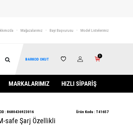
kkımızda
Mağazalarımız
Bayi Başvurusu
Model Listelerimiz
0
BARKOD OKUT
MARKALARIMIZ
HIZLI SİPARİŞ
OD :
8680436923016
Ürün Kodu :
T41657
M-safe Şarj Özellikli