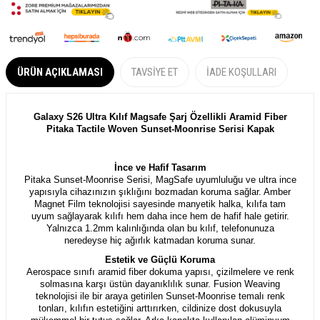
ÜRÜN AÇIKLAMASI
TAVSIYE ET
İADE KOŞULLARI
Galaxy S26 Ultra
Kılıf Magsafe Şarj Özellikli Aramid Fiber
Pitaka Tactile Woven Sunset-Moonrise Serisi Kapak
İnce ve Hafif Tasarım
Pitaka Sunset-Moonrise Serisi, MagSafe uyumluluğu ve ultra ince
yapısıyla cihazınızın şıklığını bozmadan koruma sağlar. Amber
Magnet Film teknolojisi sayesinde manyetik halka, kılıfa tam
uyum sağlayarak kılıfı hem daha ince hem de hafif hale getirir.
Yalnızca 1.2mm kalınlığında olan bu kılıf, telefonunuza
neredeyse hiç ağırlık katmadan koruma sunar.
Estetik ve Güçlü Koruma
Aerospace sınıfı aramid fiber dokuma yapısı, çizilmelere ve renk
solmasına karşı üstün dayanıklılık sunar. Fusion Weaving
teknolojisi ile bir araya getirilen Sunset-Moonrise temalı renk
tonları, kılıfın estetiğini arttırırken, cildinize dost dokusuyla