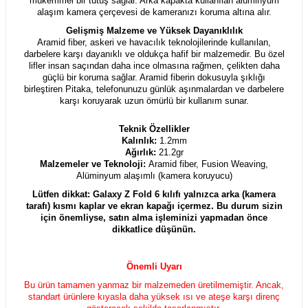
mükemmel bir tutuş sağlar. Arka kapakta kullanılan alüminyum
alaşım kamera çerçevesi de kameranızı koruma altına alır.
Gelişmiş Malzeme ve Yüksek Dayanıklılık
Aramid fiber, askeri ve havacılık teknolojilerinde kullanılan,
darbelere karşı dayanıklı ve oldukça hafif bir malzemedir. Bu özel
lifler insan saçından daha ince olmasına rağmen, çelikten daha
güçlü bir koruma sağlar. Aramid fiberin dokusuyla şıklığı
birleştiren Pitaka, telefonunuzu günlük aşınmalardan ve darbelere
karşı koruyarak uzun ömürlü bir kullanım sunar.
Teknik Özellikler
Kalınlık:
1.2mm
Ağırlık:
21.2gr
Malzemeler ve Teknoloji:
Aramid fiber, Fusion Weaving,
Alüminyum alaşımlı (kamera koruyucu)
Lütfen dikkat: Galaxy Z Fold 6 kılıfı yalnızca arka (kamera
tarafı) kısmı kaplar ve ekran kapağı içermez. Bu durum sizin
için önemliyse, satın alma işleminizi yapmadan önce
dikkatlice düşünün.
Önemli Uyarı
Bu ürün tamamen yanmaz bir malzemeden üretilmemiştir. Ancak,
standart ürünlere kıyasla daha yüksek ısı ve ateşe karşı direnç