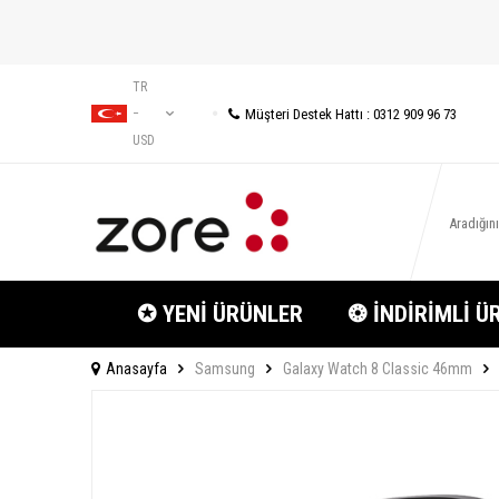
TR
Müşteri Destek Hattı : 0312 909 96 73
−
USD
✪ YENİ ÜRÜNLER
❂ İNDİRİMLİ Ü
Anasayfa
Samsung
Galaxy Watch 8 Classic 46mm