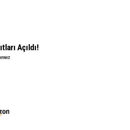
ları Açıldı!
AYINIZ