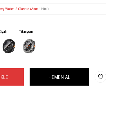
axy Watch 8 Classic 46mm
Ürünü
Siyah
Titanyum
EKLE
HEMEN AL