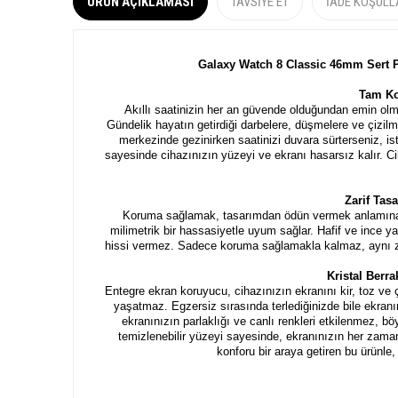
ÜRÜN AÇIKLAMASI
TAVSIYE ET
İADE KOŞULL
Galaxy Watch 8 Classic 46mm Sert 
Tam K
Akıllı saatinizin her an güvende olduğundan emin olm
Gündelik hayatın getirdiği darbelere, düşmelere ve çizilm
merkezinde gezinirken saatinizi duvara sürterseniz, is
sayesinde cihazınızın yüzeyi ve ekranı hasarsız kalır. C
Zarif Ta
Koruma sağlamak, tasarımdan ödün vermek anlamına g
milimetrik bir hassasiyetle uyum sağlar. Hafif ve ince yap
hissi vermez. Sadece koruma sağlamakla kalmaz, aynı za
Kristal Berr
Entegre ekran koruyucu, cihazınızın ekranını kir, toz ve 
yaşatmaz. Egzersiz sırasında terlediğinizde bile ekranı
ekranınızın parlaklığı ve canlı renkleri etkilenmez, böyl
temizlenebilir yüzeyi sayesinde, ekranınızın her zaman
konforu bir araya getiren bu ürünle,