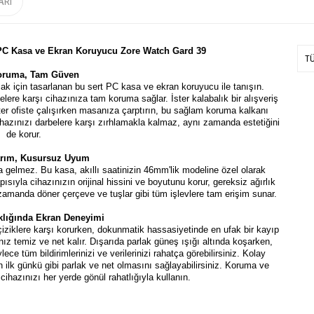
ARI
PC Kasa ve Ekran Koruyucu Zore Watch Gard 39
T
oruma, Tam Güven
ak için tasarlanan bu sert PC kasa ve ekran koruyucu ile tanışın.
elere karşı cihazınıza tam koruma sağlar. İster kalabalık bir alışveriş
ter ofiste çalışırken masanıza çarptırın, bu sağlam koruma kalkanı
ihazınızı darbelere karşı zırhlamakla kalmaz, aynı zamanda estetiğini
de korur.
sarım, Kusursuz Uyum
elmez. Bu kasa, akıllı saatinizin 46mm'lik modeline özel olarak
ısıyla cihazınızın orijinal hissini ve boyutunu korur, gereksiz ağırlık
manda döner çerçeve ve tuşlar gibi tüm işlevlere tam erişim sunar.
aklığında Ekran Deneyimi
çiziklere karşı korurken, dokunmatik hassasiyetinde en ufak bir kayıp
nız temiz ve net kalır. Dışarıda parlak güneş ışığı altında koşarken,
ece tüm bildirimlerinizi ve verilerinizi rahatça görebilirsiniz. Kolay
 ilk günkü gibi parlak ve net olmasını sağlayabilirsiniz. Koruma ve
 cihazınızı her yerde gönül rahatlığıyla kullanın.