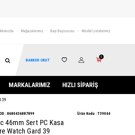
kkımızda
Mağazalarımız
Bayi Başvurusu
Model Listelerimiz
0
BARKOD OKUT
MARKALARIMIZ
HIZLI SİPARİŞ
d 39
OD :
8680436887899
Ürün Kodu :
T39044
ic 46mm Sert PC Kasa
re Watch Gard 39