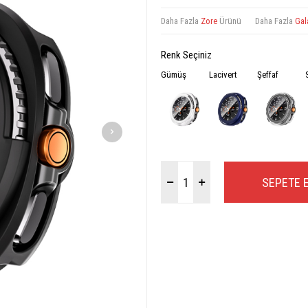
Daha Fazla
Zore
Ürünü
Daha Fazla
Gal
Renk Seçiniz
Gümüş
Lacivert
Şeffaf
SEPETE 