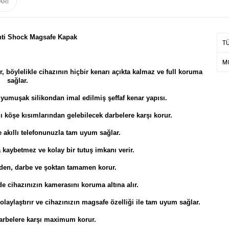
ARI
nti Shock Magsafe Kapak
T
MO
rayarak koruma altına alır, böylelikle cihazının hiçbir kenarı açıkta kalmaz ve full koruma
sağlar.
 yumuşak silikondan imal edilmiş şeffaf kenar yapısı.
zı köşe kısımlarından gelebilecek darbelere karşı korur.
akıllı telefonunuzla tam uyum sağlar.
a kaybetmez ve kolay bir tutuş imkanı verir.
irden, darbe ve şoktan tamamen korur.
 cihazınızın kamerasını koruma altına alır.
olaylaştırır ve cihazınızın magsafe özelliği ile tam uyum sağlar.
arbelere karşı maximum korur.