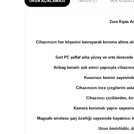
ÜRÜN AÇIKLAMASI
TAVSIYE ET
İADE KOŞULL
Zore Kıpta A
​​​​​​​​​​​​​​​​​​​​​​​​​​​​​​​​​​​​​​​​​​​​​​Cihazınızın her köşesini kav
Sert PC şeffaf arka yüzey ve orta derecede
Airbag kenarlı şok emici yapısıyla cihazını
Kusursuz kesimi sayesinde 
Cihazınızın ince çizgilerini asl
Cihazınızı çiziklerden, k
Kamera korumalı yapısı sayesinde
Magsafe wireless şarj özelliği sayesinde hayatınızı k
Uzun ömürlüdür, d