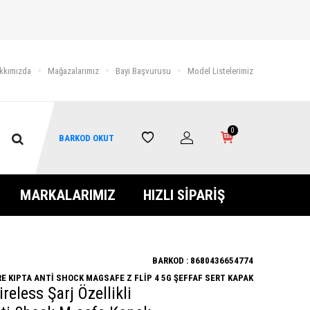
kkımızda
Mağazalarımız
Bayi Başvurusu
Model Listelerimiz
0
BARKOD OKUT
MARKALARIMIZ
HIZLI SİPARİŞ
BARKOD :
8680436654774
E KIPTA ANTİ SHOCK MAGSAFE Z FLİP 4 5G ŞEFFAF SERT KAPAK
ireless Şarj Özellikli