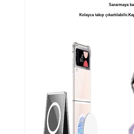
Sararmaya kar
Kolayca takıp çıkartılabilir.Ka