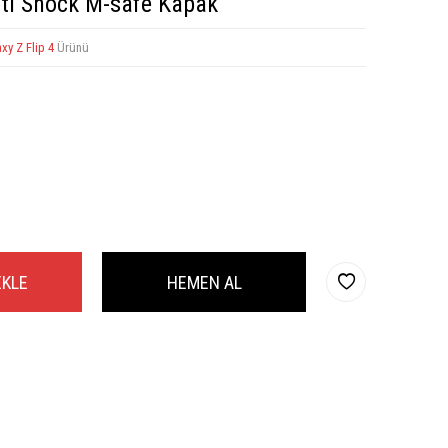
nti Shock M-safe Kapak
xy Z Flip 4
Ürünü
EKLE
HEMEN AL