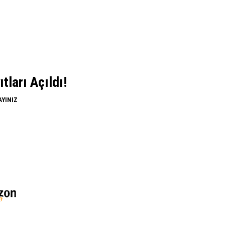
ları Açıldı!
AYINIZ