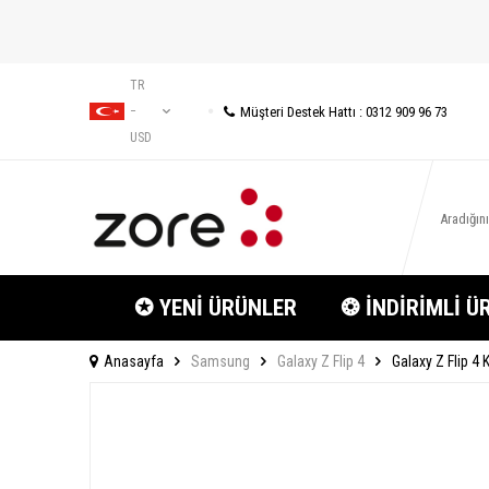
TR
Müşteri Destek Hattı : 0312 909 96 73
−
USD
✪ YENİ ÜRÜNLER
❂ İNDİRİMLİ Ü
Anasayfa
Samsung
Galaxy Z Flip 4
Galaxy Z Flip 4 