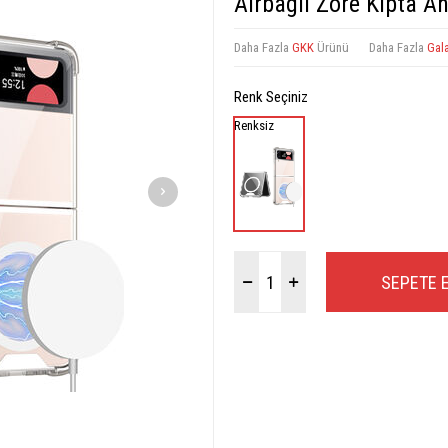
Airbagli Zore Kıpta A
Daha Fazla
GKK
Ürünü
Daha Fazla
Gala
Renk Seçiniz
Renksiz
SEPETE 