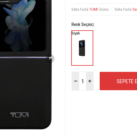
Daha Fazla
TUMI
Ürünü
Daha Fazla
Gal
Renk Seçiniz
Siyah
SEPETE 