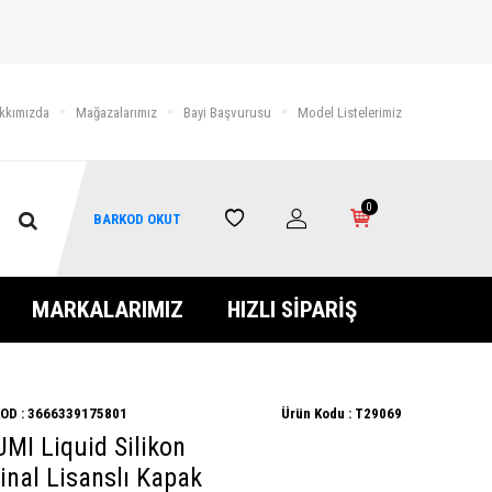
kkımızda
Mağazalarımız
Bayi Başvurusu
Model Listelerimiz
0
BARKOD OKUT
MARKALARIMIZ
HIZLI SİPARİŞ
OD :
3666339175801
Ürün Kodu :
T29069
TUMI Liquid Silikon
inal Lisanslı Kapak