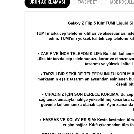
ÜRÜN AÇIKLAMASI
TAVSIYE ET
İADE KOŞULL
Galaxy Z Flip 5 Kılıf TUMI Liquid S
TUMI marka cep telefonu kılıfları ve aksesuarları, işlev
edilir. TUMI'n
in yüksek kaliteli cep telefonu kıl
• ZARİF VE İNCE TELEFON KILIFI: Bu kılıf, kullanım 
Lüks bir tarzda cep telefonunuzu korur ve cihazınıza
tasarımı ve yüksek kalitel
• TARZLI BİR ŞEKİLDE TELEFONUNUZU KORUYUN: TU
markasının eşsiz tasarım anlayışından esinlenen bu ce
özenli bit
• CİHAZINIZ İÇİN SON DERECE KORUMA: Bu cep tel
sağlamak amacıyla hafifçe yükseltilmiş kenarlara s
güvenle kullanmanıza olanak tanır. Aynı zamanda 
• HASSAS VE KOLAY ERİŞİM: Kesin kesimler, tüm p
erişim sağlar. Kılıfı çıkarmadan tüm fo