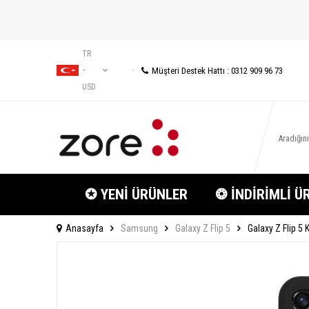
TR
Müşteri Destek Hattı : 0312 909 96 73
−
USD
✪ YENİ ÜRÜNLER
❂ İNDİRİMLİ Ü
Anasayfa
Samsung
Galaxy Z Flip 5
Galaxy Z Flip 5 