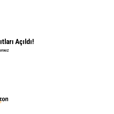
ları Açıldı!
AYINIZ