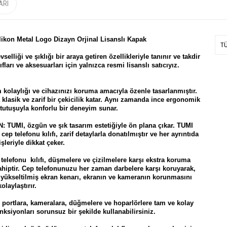
ARI
ilikon Metal Logo Dizayn Orjinal Lisanslı Kapak
T
selliği ve şıklığı bir araya getiren özellikleriyle tanınır ve takdir
ıfları ve aksesuarları için yalnızca resmi lisanslı satıcıyız.
kolaylığı ve cihazınızı koruma amacıyla özenle tasarlanmıştır.
 klasik ve zarif bir çekicilik katar. Aynı zamanda ince ergonomik
i tutuşuyla konforlu bir deneyim sunar.
MI, özgün ve şık tasarım estetiğiyle ön plana çıkar. TUMI
p telefonu kılıfı, zarif detaylarla donatılmıştır ve her ayrıntıda
işleriyle dikkat çeker.
efonu kılıfı, düşmelere ve çizilmelere karşı ekstra koruma
ahiptir. Cep telefonunuzu her zaman darbelere karşı koruyarak,
yükseltilmiş ekran kenarı, ekranın ve kameranın korunmasını
kolaylaştırır.
ortlara, kameralara, düğmelere ve hoparlörlere tam ve kolay
nksiyonları sorunsuz bir şekilde kullanabilirsiniz.