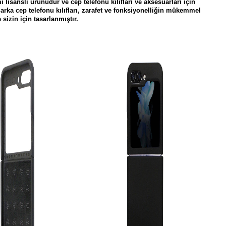
isanslı ürünüdür ve cep telefonu kılıfları ve aksesuarları için
marka cep telefonu kılıfları, zarafet ve fonksiyonelliğin mükemmel
 sizin için tasarlanmıştır.